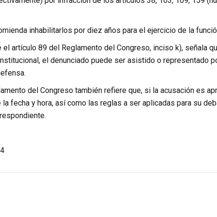
tivamente) por infracción de los artículos 38, 103, 109, 159 (nu
ienda inhabilitarlos por diez años para el ejercicio de la funció
 el artículo 89 del Reglamento del Congreso, inciso k), señala q
stitucional, el denunciado puede ser asistido o representado por 
efensa.
amento del Congreso también refiere que, si la acusación es ap
 la fecha y hora, así como las reglas a ser aplicadas para su deb
rrespondiente.
4