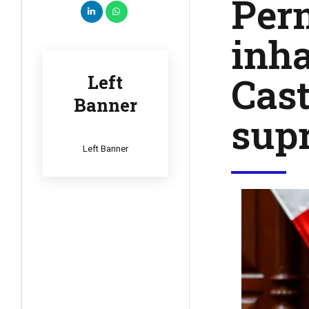
Per
inha
Cast
Left
Banner
sup
Left Banner