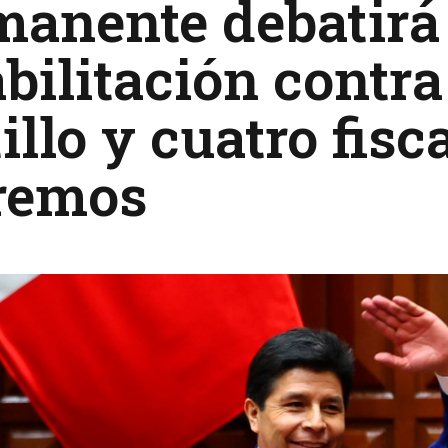
manente debatirá
bilitación contr
illo y cuatro fisc
remos