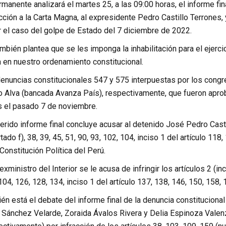
anente analizará el martes 25, a las 09:00 horas, el informe fi
acción a la Carta Magna, al expresidente Pedro Castillo Terrones, 
r el caso del golpe de Estado del 7 diciembre de 2022.
bién plantea que se les imponga la inhabilitación para el ejercic
 en nuestro ordenamiento constitucional.
 denuncias constitucionales 547 y 575 interpuestas por los cong
o Alva (bancada Avanza País), respectivamente, que fueron apr
s el pasado 7 de noviembre.
eferido informe final concluye acusar al detenido José Pedro Castil
tado f), 38, 39, 45, 51, 90, 93, 102, 104, inciso 1 del artículo 118,
Constitución Política del Perú.
xministro del Interior se le acusa de infringir los artículos 2 (inc
 104, 126, 128, 134, inciso 1 del artículo 137, 138, 146, 150, 158,
n está el debate del informe final de la denuncia constituciona
ánchez Velarde, Zoraida Ávalos Rivera y Delia Espinoza Valenzue