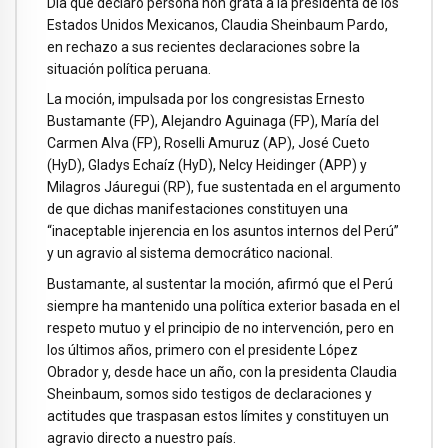
Día que declaró persona non grata a la presidenta de los
Estados Unidos Mexicanos, Claudia Sheinbaum Pardo,
en rechazo a sus recientes declaraciones sobre la
situación política peruana.
La moción, impulsada por los congresistas Ernesto
Bustamante (FP), Alejandro Aguinaga (FP), María del
Carmen Alva (FP), Roselli Amuruz (AP), José Cueto
(HyD), Gladys Echaíz (HyD), Nelcy Heidinger (APP) y
Milagros Jáuregui (RP), fue sustentada en el argumento
de que dichas manifestaciones constituyen una
“inaceptable injerencia en los asuntos internos del Perú”
y un agravio al sistema democrático nacional.
Bustamante, al sustentar la moción, afirmó que el Perú
siempre ha mantenido una política exterior basada en el
respeto mutuo y el principio de no intervención, pero en
los últimos años, primero con el presidente López
Obrador y, desde hace un año, con la presidenta Claudia
Sheinbaum, somos sido testigos de declaraciones y
actitudes que traspasan estos límites y constituyen un
agravio directo a nuestro país.