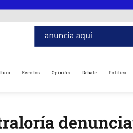
ltura
Eventos
Opinión
Debate
Política
raloría denuncia