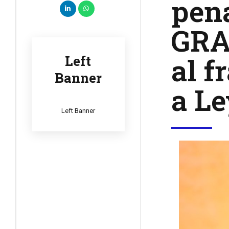
pena
GRA
al f
Left
Banner
a Le
Left Banner