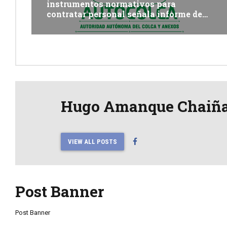
instrumentos normativos para
contratar personal señala informe de
Contraloría
Hugo Amanque Chaiñ
VIEW ALL POSTS
Post Banner
Post Banner