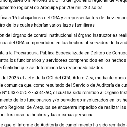
nto iguales o inferiores a 8 UITS del gobierno regional de Areq
obierno regional de Arequipa por 208 mil 223 soles.
tifica a 16 trabajadores del GRA y a representantes de diez empr
ro de los cuales habrían varios lazos familiares.
 del órgano de control institucional al órgano instructor es rea
icos del GRA comprendidos en los hechos observados de la audi
ta a la Procuraduría Pública Especializada en Delitos de Corrup
ntra los funcionarios y servidores comprendidos en los hechos e
a finalidad que se determinen las responsabilidades.
 del 2025 el Jefe de la OCI del GRA, Arturo Zea, mediante oficio
e comunica que, como resultado del Servicio de Auditoría de cum
N° 043-2025-2-5334-AC, el cual ha sido remitido al Órgano Instr
iento de los funcionarios y/o servidores involucrados en los he
ierno Regional de Arequipa se encuentra impedido de realizar la
 por los mismos hechos y las mismas personas.
re que el Informe de Auditoría de cumplimiento ha sido remitido