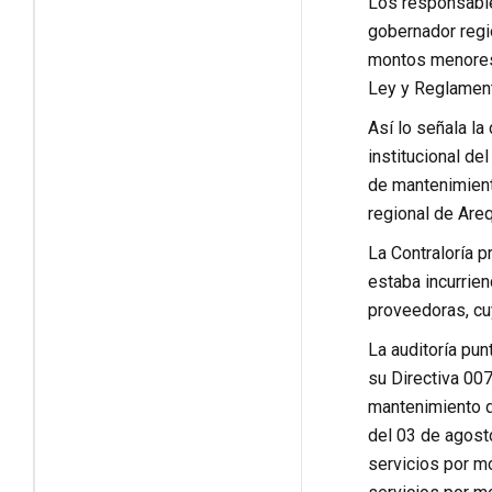
Los responsable
gobernador regio
montos menores 
Ley y Reglament
Así lo señala la
institucional de
de mantenimiento
regional de Are
La Contraloría p
estaba incurrie
proveedoras, cu
La auditoría pu
su Directiva 00
mantenimiento d
del 03 de agost
servicios por m