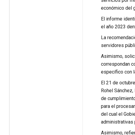
servicios por mo
económico del g
El informe iden
el año 2023 dent
La recomendación
servidores públ
Asimismo, solici
correspondan co
específico con l
El 21 de octubre
Rohel Sánchez, l
de cumplimiento 
para el procesam
del cual el Gob
administrativas
Asimismo, refie