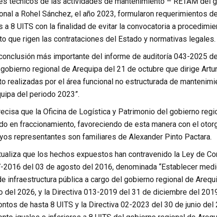
s técnicos de las actividades de mantenimiento – RETAM del g
nal a Rohel Sánchez, el año 2023, formularon requerimientos de 
a 8 UITS con la finalidad de evitar la convocatoria a procedimi
o que rigen las contrataciones del Estado y normativas legales.
 conclusión más importante del informe de auditoría 043-2025 de
l gobierno regional de Arequipa del 21 de octubre que dirige Ar
 realizadas por el área funcional no estructurada de mantenimie
quipa del periodo 2023”.
recisa que la Oficina de Logística y Patrimonio del gobierno regio
ndo en fraccionamiento, favoreciendo de esta manera con el oto
yos representantes son familiares de Alexander Pinto Pactara.
ntualiza que los hechos expuestos han contravenido la Ley de Co
7-2016 del 03 de agosto del 2016, denominada “Establecer medid
e infraestructura pública a cargo del gobierno regional de Areq
o del 2026, y la Directiva 013-2019 del 31 de diciembre del 20
ontos de hasta 8 UITS y la Directiva 02-2023 del 30 de junio de