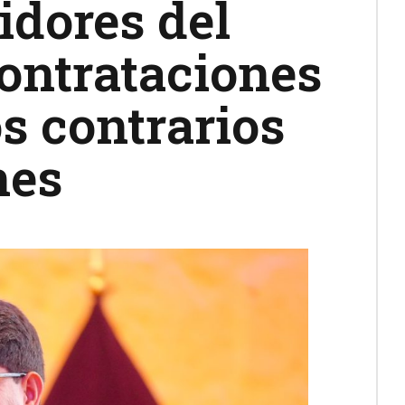
idores del
ontrataciones
os contrarios
nes