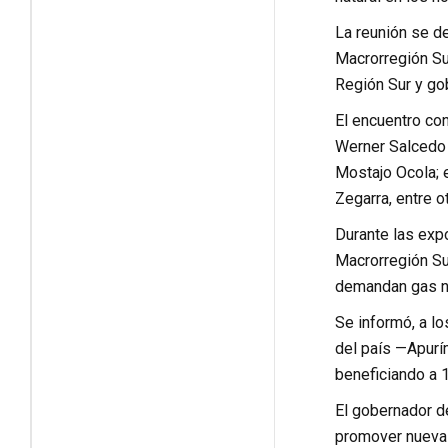
La reunión se de
Macrorregión Su
Región Sur y go
El encuentro con
Werner Salcedo 
Mostajo Ocola; 
Zegarra, entre o
Durante las exp
Macrorregión Sur
demandan gas na
Se informó, a lo
del país —Apurím
beneficiando a 1
El gobernador de
promover nuevas 