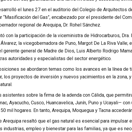
sarrolló el lunes 27 en el auditorio del Colegio de Arquitectos d
r “Masificación del Gas”, encabezado por el presidente del Co
bernador regional de Arequipa, Dr. Rohel Sánchez.
tó con la participación de la viceministra de Hidrocarburos, Dra.
Álvarez; la vicegobernadora de Puno, Margot De La Riva Valle;
el gerente general de Madre de Dios, Luis Alberto Rodrigo Mama
tras autoridades y especialistas del sector energético.
osiciones se abordaron temas como los avances en la línea de ti
, los proyectos de inversión y nuevos yacimientos en la zona, y
tural.
s asistentes sobre la firma de la adenda con Cálida, que permitir
ac, Ayacucho, Cusco, Huancavelica, Junín, Puno y Ucayali— con u
50 mil hogares. En tanto, Arequipa, Moquegua y Tacna accederán a
 Arequipa resaltó que el gas natural es esencial para impulsar el
industrias, empleo y bienestar para las familias, ya que es nece