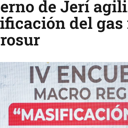
erno de Jerí agili
ficación del gas 
rosur