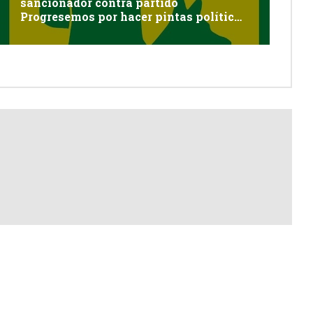
sancionador contra partido
Progresemos por hacer pintas políticas
sin autorización en Cayma