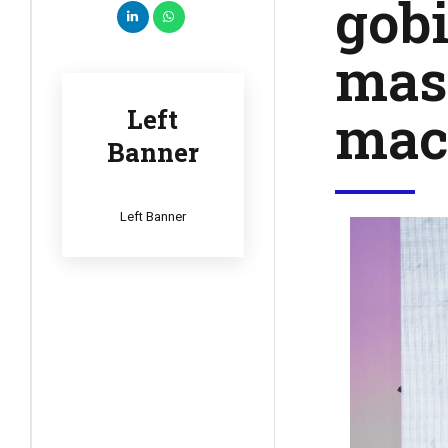
gobi
masi
mac
Left
Banner
Left Banner