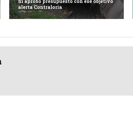
ni aprobó presupuesto con ese objetivo
alerta Contraloría
a