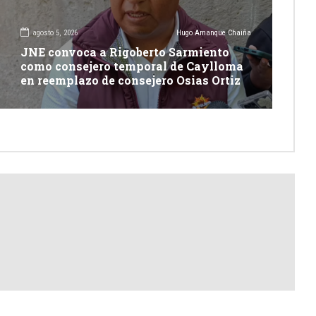
agosto 5, 2026
Hugo Amanque Chaiña
JNE convoca a Rigoberto Sarmiento
como consejero temporal de Caylloma
en reemplazo de consejero Osias Ortiz