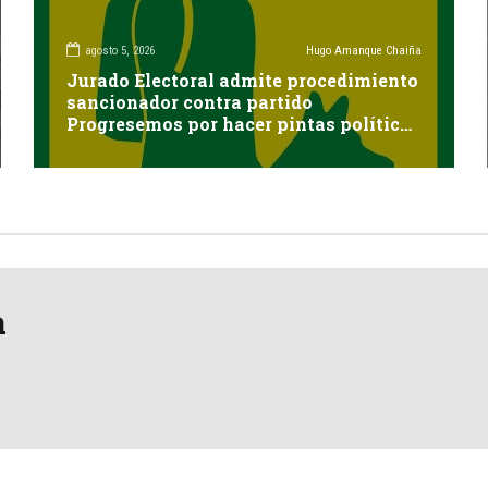
agosto 5, 2026
Hugo Amanque Chaiña
Jurado Electoral admite procedimiento
sancionador contra partido
Progresemos por hacer pintas políticas
sin autorización en Cayma
a