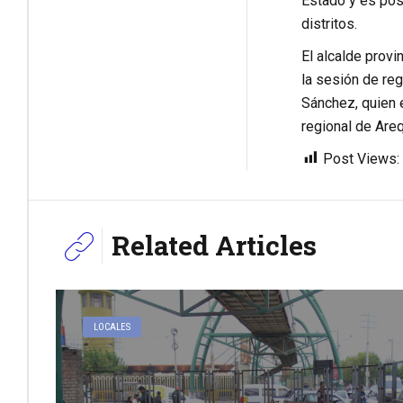
Estado y es pos
distritos.
El alcalde provin
la sesión de reg
Sánchez, quien 
regional de Are
Post Views:
Related Articles
LOCALES