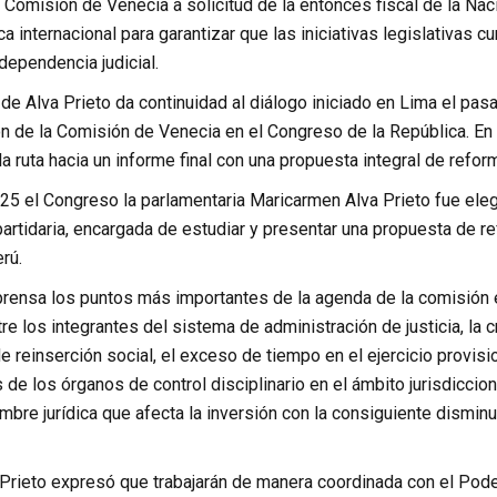
 Comisión de Venecia a solicitud de la entonces fiscal de la Nac
ca internacional para garantizar que las iniciativas legislativas
ndependencia judicial.
 de Alva Prieto da continuidad al diálogo iniciado en Lima el pasa
ón de la Comisión de Venecia en el Congreso de la República. En
la ruta hacia un informe final con una propuesta integral de reforma
25 el Congreso la parlamentaria Maricarmen Alva Prieto fue ele
partidaria, encargada de estudiar y presentar una propuesta de r
rú.
a prensa los puntos más importantes de la agenda de la comisión es
re los integrantes del sistema de administración de justicia, la c
 reinserción social, el exceso de tiempo en el ejercicio provision
e los órganos de control disciplinario en el ámbito jurisdicciona
mbre jurídica que afecta la inversión con la consiguiente dismin
rieto expresó que trabajarán de manera coordinada con el Poder J