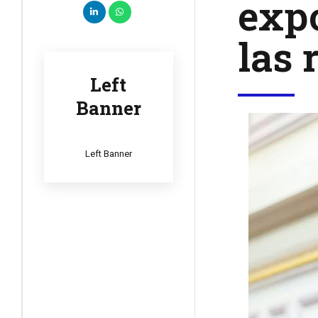
exp
las 
Left
Banner
Left Banner