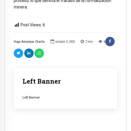
proceso, lo que denota el fracaso de la formalización
minera.
Post Views:
6
Hugo Amanque Chaiña
octubre 3, 2025
7
min
6
Left Banner
Left Banner