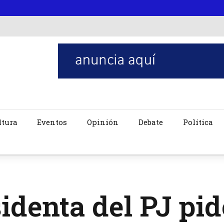
ltura
Eventos
Opinión
Debate
Política
identa del PJ pid