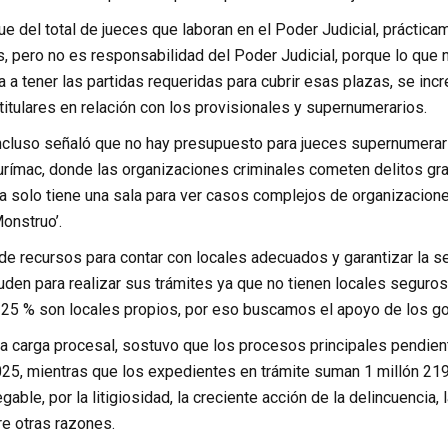
ue del total de jueces que laboran en el Poder Judicial, práctica
, pero no es responsabilidad del Poder Judicial, porque lo que
ra a tener las partidas requeridas para cubrir esas plazas, se inc
titulares en relación con los provisionales y supernumerarios.
ncluso señaló que no hay presupuesto para jueces supernumerar
ímac, donde las organizaciones criminales cometen delitos grav
la solo tiene una sala para ver casos complejos de organizacione
onstruo’.
a de recursos para contar con locales adecuados y garantizar la s
den para realizar sus trámites ya que no tienen locales seguros
l 25 % son locales propios, por eso buscamos el apoyo de los go
 la carga procesal, sostuvo que los procesos principales pendien
025, mientras que los expedientes en trámite suman 1 millón 219 
gable, por la litigiosidad, la creciente acción de la delincuencia,
re otras razones.