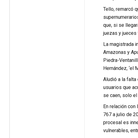
Tello, remarcó q
supernumerarios
que, si se llega
juezas y jueces 
La magistrada i
Amazonas y Apur
Piedra-Ventanil
Hernández, ‘el M
Aludió a la falt
usuarios que acu
se caen, solo e
En relación con
767 a julio de 2
procesal es inne
vulnerables, ent