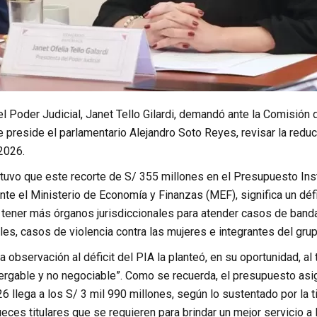
el Poder Judicial, Janet Tello Gilardi, demandó ante la Comisió
e preside el parlamentario Alejandro Soto Reyes, revisar la reduc
 2026.
stuvo que este recorte de S/ 355 millones en el Presupuesto Inst
nte el Ministerio de Economía y Finanzas (MEF), significa un défic
 tener más órganos jurisdiccionales para atender casos de banda
les, casos de violencia contra las mujeres e integrantes del grupo f
 observación al déficit del PIA la planteó, en su oportunidad, al 
rgable y no negociable”. Como se recuerda, el presupuesto asign
 llega a los S/ 3 mil 990 millones, según lo sustentado por la t
eces titulares que se requieren para brindar un mejor servicio a 