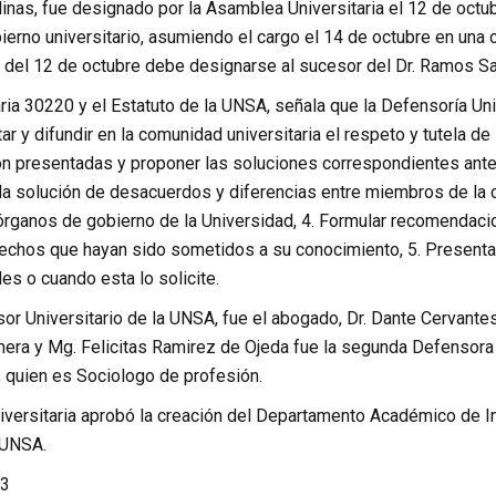
nas, fue designado por la Asamblea Universitaria el 12 de octu
ierno universitario, asumiendo el cargo el 14 de octubre en una c
s del 12 de octubre debe designarse al sucesor del Dr. Ramos Sa
aria 30220 y el Estatuto de la UNSA, señala que la Defensoría Univ
ar y difundir en la comunidad universitaria el respeto y tutela de
on presentadas y proponer las soluciones correspondientes ante 
 la solución de desacuerdos y diferencias entre miembros de la c
 órganos de gobierno de la Universidad, 4. Formular recomendac
rechos que hayan sido sometidos a su conocimiento, 5. Presentar
es o cuando esta lo solicite.
or Universitario de la UNSA, fue el abogado, Dr. Dante Cervantes
era y Mg. Felicitas Ramirez de Ojeda fue la segunda Defensora U
 quien es Sociologo de profesión.
versitaria aprobó la creación del Departamento Académico de Ing
 UNSA.
3