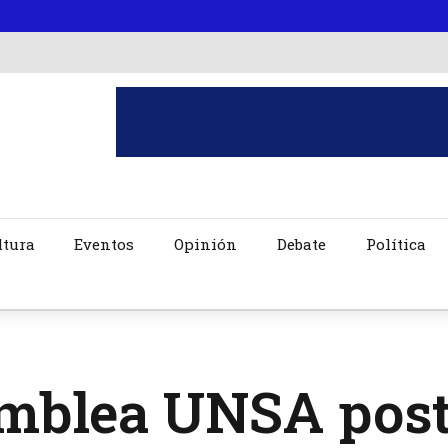
ltura
Eventos
Opinión
Debate
Política
mblea UNSA poste