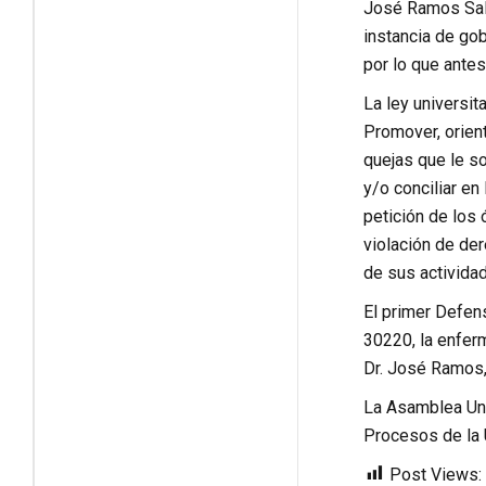
José Ramos Sali
instancia de gob
por lo que ante
La ley universit
Promover, orient
quejas que le s
y/o conciliar en
petición de los
violación de de
de sus actividad
El primer Defens
30220, la enferm
Dr. José Ramos,
La Asamblea Uni
Procesos de la
Post Views: