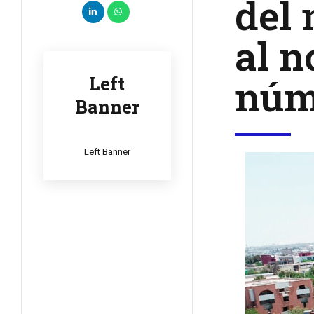
del 
al n
núm
Left
Banner
Left Banner