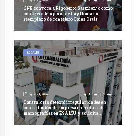
agosto 5, 2026
Hugo Amanque Chaiña
JNE convoca a Rigoberto Sarmiento como
consejero temporal de Caylloma en
reemplazo de consejero Osias Ortiz
LOCALES
agosto 4, 2026
Hugo Amanque Chaiña
Contraloría detectó irregularidades en
contratación de empresa en lectura de
mamografías en ESAMU y solicita
acciones penales contra funcionarios