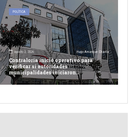
POLÍTICA
agosto 2, 2026
Hugo Amanque Chaiña
Contraloría inició operativo para
verificar si autoridades
municipalidades iniciaron
descolmatación de quebradas y ríos
ante Fenómeno del Niño