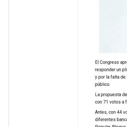
El Congreso apro
responder un pli
y por la falta d
público.
La propuesta de 
con 71 votos a f
Antes, con 44 v
diferentes banc
Popular, Bloque