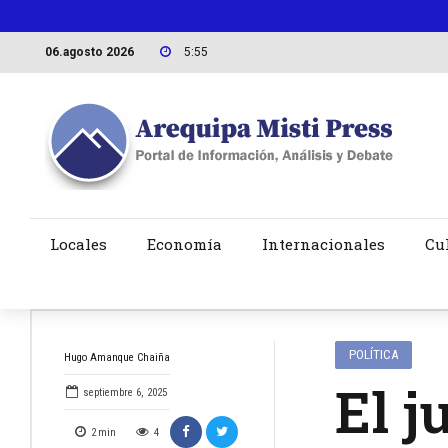
06.agosto 2026
5:55
Locales
Economía
Internacionales
Cu
POLÍTICA
Hugo Amanque Chaiña
El j
septiembre 6, 2025
2
min
4