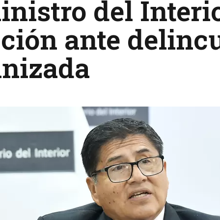
inistro del Interi
ción ante delinc
anizada