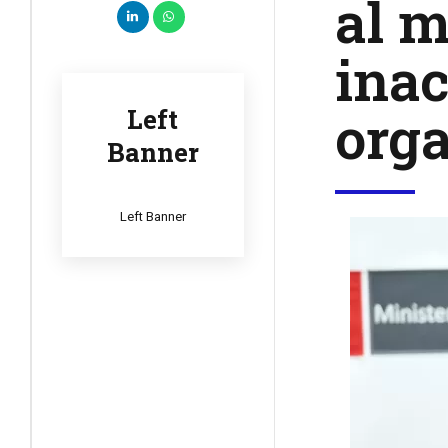
al m
inac
org
Left
Banner
Left Banner