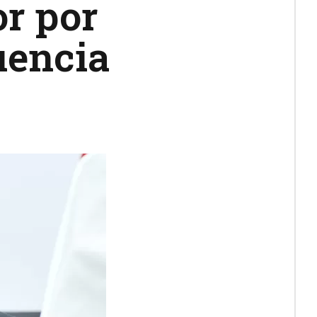
or por
uencia