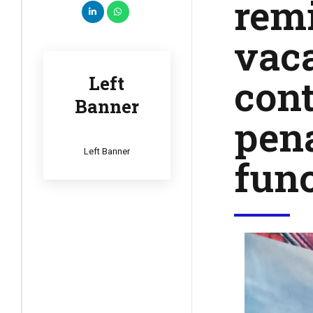
remi
vaca
cont
Left
Banner
pen
Left Banner
fun