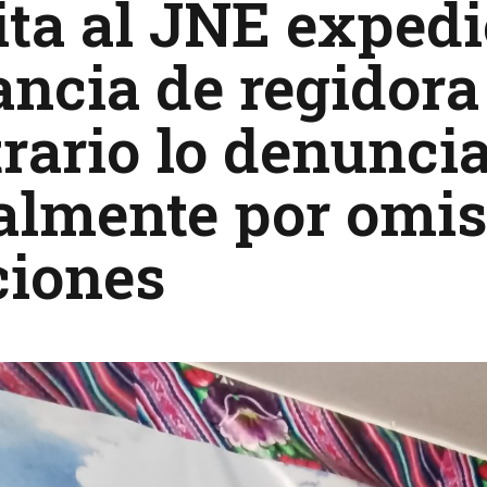
ta al JNE expedi
ncia de regidora
rario lo denunci
almente por omis
ciones