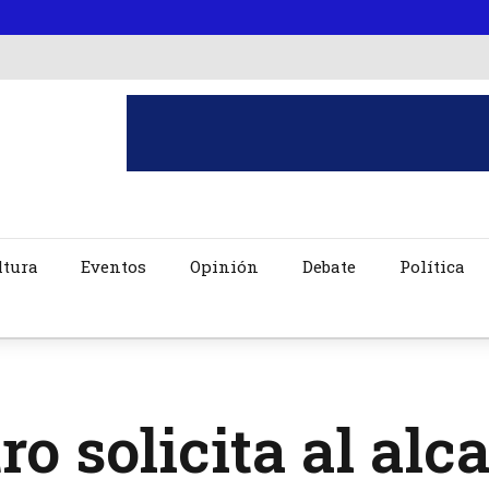
ltura
Eventos
Opinión
Debate
Política
ro solicita al alc