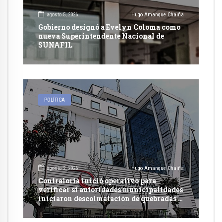
agosto 5, 2026
Hugo Amanque Chaiña
Gobierno designó a Evelyn Coloma como
nueva Superintendente Nacional de
SUNAFIL
POLÍTICA
agosto 2, 2026
Hugo Amanque Chaiña
Contraloría inició operativo para
verificar si autoridades municipalidades
iniciaron descolmatación de quebradas y
ríos ante Fenómeno del Niño