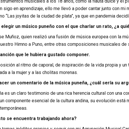
nstrumentos musicales a los 18 años, como la flauta dulce y el pi
n sigo en aprendizaje, ello me llevó a poder cantar junto con m
 “Las joyitas de la ciudad de plata”, ya que en pandemia decidí i
 elegir un músico puneño con el que charlar un rato, ¿a quié
e Muñoz, quien realizó una fusión de música europea con la mús
uestro Himno a Puno, entre otras composiciones musicales de s
canción que le hubiera gustado componer.
ición al ritmo de caporal, de inspiración de la vida propia y un 
a a la mujer y a las cholitas morenas.
 hacer un comentario de la música puneña, ¿cuál sería su a
 es un claro testimonio de una rica herencia cultural con una c
un componente esencial de la cultura andina, su evolución está 
ntemporáneas.
to se encuentra trabajando ahora?
 temas inéditos propios y seguir con mi Agrupación Musical Can