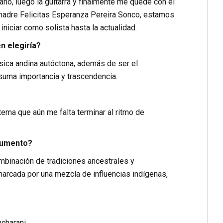
ano, luego la guitarra y finalmente me quedé con el
i madre Felicitas Esperanza Pereira Sonco, estamos
niciar como solista hasta la actualidad.
n elegiría?
ica andina autóctona, además de ser el
uma importancia y trascendencia.
tema que aún me falta terminar al ritmo de
rgumento?
ombinación de tradiciones ancestrales y
marcada por una mezcla de influencias indígenas,
charani.