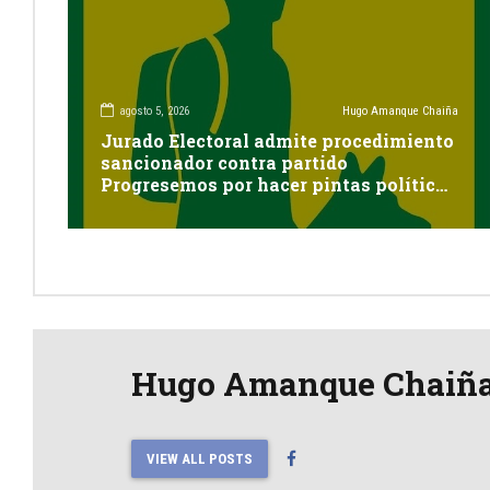
agosto 5, 2026
Hugo Amanque Chaiña
Jurado Electoral admite procedimiento
sancionador contra partido
Progresemos por hacer pintas políticas
sin autorización en Cayma
Hugo Amanque Chaiñ
VIEW ALL POSTS