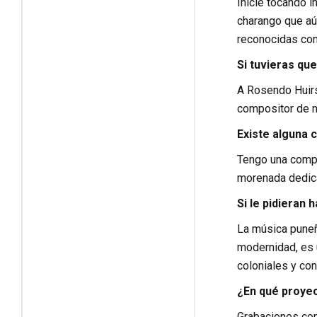
Inicié tocando i
charango que aú
reconocidas como
Si tuvieras que
A Rosendo Huirs
compositor de n
Existe alguna 
Tengo una compos
morenada dedicad
Si le pidieran
La música puneña
modernidad, es 
coloniales y co
¿En qué proyec
Grabaciones con