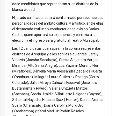
doce candidatas que representan a los distritos de la
blanca ciudad.
El jurado calificador estará conformado por reconocidas
personalidades del ámbito cultural y artístico, entre ellas
el destacado estilista y conductor de televisión Carlos
Cacho, quien aportará su experiencia y carisma a la
elección y el ingreso será gratuito al Teatro Municipal.
Las 12 candidatas que aspiran a la corona representan
distritos de Arequipa y ellos son las siguientes. Jarely
Valdivia (Jacobo Socabaya), Grecia Alejandra Vargas
Miranda (Alto Selva Alegre), Luz Yazmin Moreno Flor
(Miraflores), Daniella Maria Alessandra Zeballos Huerta
(Yanahuara), Milagros Laura Gutierrez Postigo (Cerro
Colorado), Juliet Mireya Cahuata Esquivel (José Luis
Bustamante y Rivero), Valeria Unzueta Mattos
(Sachaca), Brecia Jiraldini Villafuerte Holgado (Cayma),
Schantal Nayscha Huacasi Diaz ( Hunter), Danna Arenas
Suero (Characato), Diana Carolina Mork Oro
(Yarabamba) y Karol Mariluz Rodón Rosales