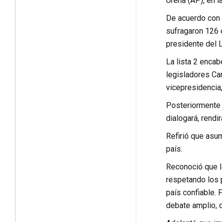
Ureña (AP), en l
De acuerdo con e
sufragaron 126 c
presidente del 
La lista 2 enca
legisladores Car
vicepresidencia,
Posteriormente y
dialogará, rendir
Refirió que asum
país.
Reconoció que l
respetando los 
país confiable. 
debate amplio, 