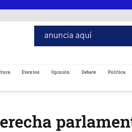
ltura
Eventos
Opinión
Debate
Política
erecha parlamen