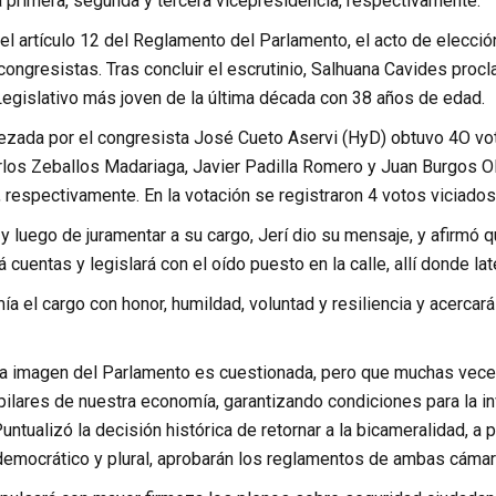
a primera, segunda y tercera vicepresidencia, respectivamente.
l artículo 12 del Reglamento del Parlamento, el acto de elecció
ongresistas. Tras concluir el escrutinio, Salhuana Cavides procl
Legislativo más joven de la última década con 38 años de edad.
bezada por el congresista José Cueto Aservi (HyD) obtuvo 4O vot
los Zeballos Madariaga, Javier Padilla Romero y Juan Burgos Oli
 respectivamente. En la votación se registraron 4 votos viciados
 luego de juramentar a su cargo, Jerí dio su mensaje, y afirmó 
á cuentas y legislará con el oído puesto en la calle, allí donde lat
ía el cargo con honor, humildad, voluntad y resiliencia y acercará
a imagen del Parlamento es cuestionada, pero que muchas veces
pilares de nuestra economía, garantizando condiciones para la i
Puntualizó la decisión histórica de retornar a la bicameralidad, a
democrático y plural, aprobarán los reglamentos de ambas cámar