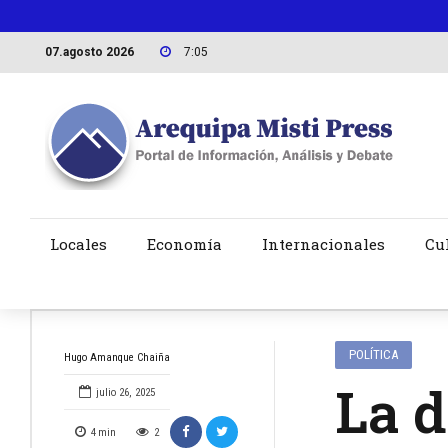
07.agosto 2026
7:05
Locales
Economía
Internacionales
Cu
POLÍTICA
Hugo Amanque Chaiña
La d
julio 26, 2025
4
min
2