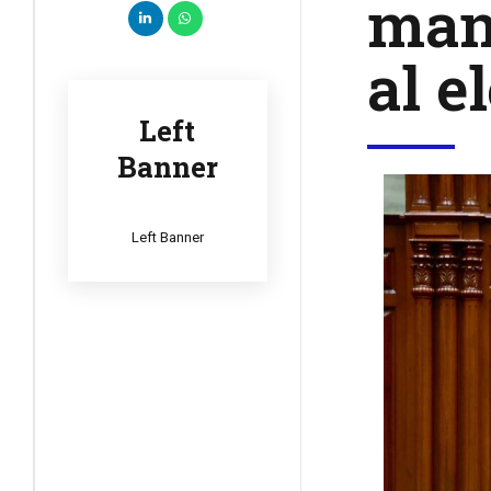
mant
al e
Left
Banner
Left Banner