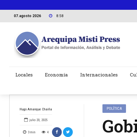
07.agosto 2026
8:58
Locales
Economía
Internacionales
Cu
POLÍTICA
Hugo Amanque Chaiña
Gobi
julio 20, 2025
3
min
4