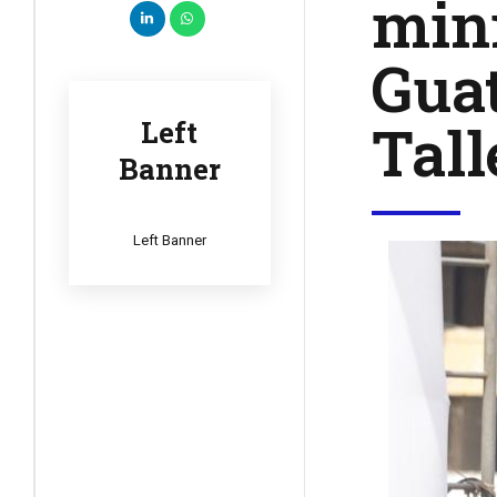
mini
Guat
Tall
Left
Banner
Left Banner