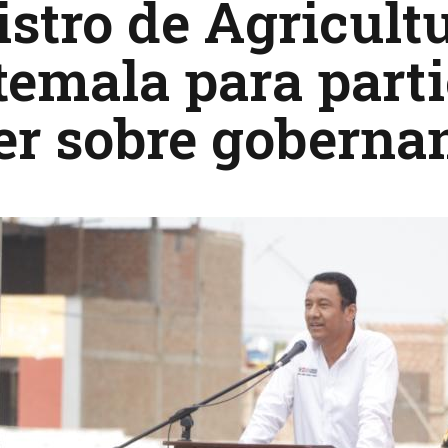
stro de Agricult
emala para parti
er sobre goberna