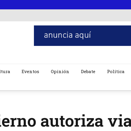
ltura
Eventos
Opinión
Debate
Política
erno autoriza via