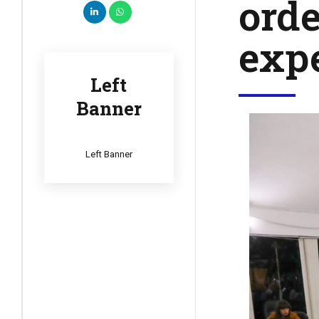
ord
exp
Left
Banner
Left Banner