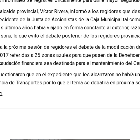
s informales se registren oficialmente para darle mayor segurida
alcalde provincial, Víctor Rivera, informó a los regidores que de
idente de la Junta de Accionistas de la Caja Municipal tal como 
s últimos años había viajado en forma constante al exterior, razón 
sona, lo que evitó el debate posterior de los regidores provincia
 la próxima sesión de regidores el debate de la modificación de
017 referidas a 25 zonas azules para que pasen de la Beneficenc
caudación financiera sea destinada para el mantenimiento del Cen
estionaron que en el expediente que les alcanzaron no había un 
ncia de Transportes por lo que el tema se debatirá en próxima s
2