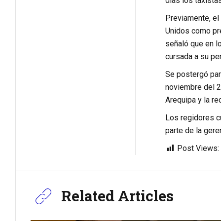
días los taxista
Previamente, el 
Unidos como pres
señaló que en lo
cursada a su per
Se postergó para
noviembre del 2
Arequipa y la re
Los regidores cu
parte de la gere
Post Views:
Related Articles