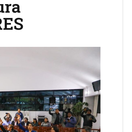
ura
RES