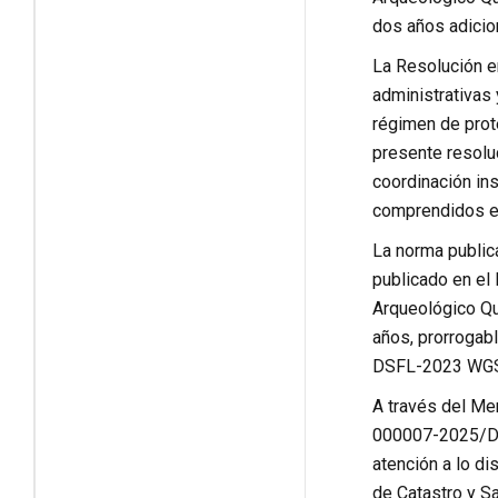
dos años adicio
La Resolución e
administrativas 
régimen de prot
presente resoluc
coordinación ins
comprendidos en
La norma public
publicado en el 
Arqueológico Qu
años, prorrogab
DSFL-2023 WG
A través del M
000007-2025/DDC
atención a lo di
de Catastro y Sa