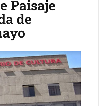
e Paisaje
da de
mayo