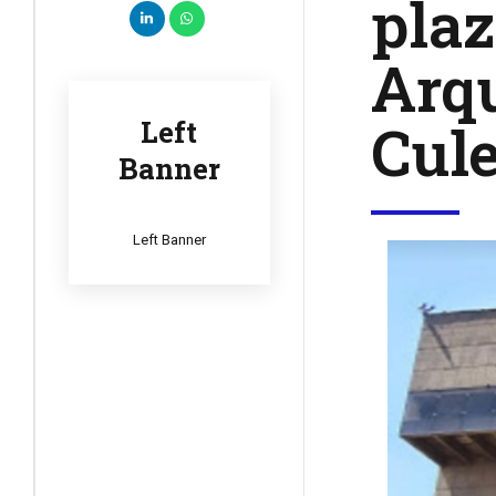
plaz
Arq
Cul
Left
Banner
Left Banner