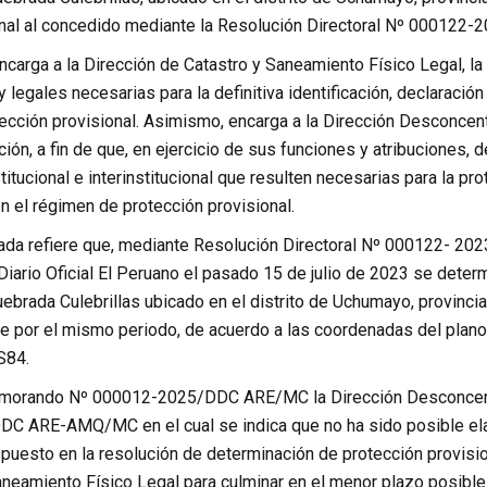
nal al concedido mediante la Resolución Directoral Nº 000122
ncarga a la Dirección de Catastro y Saneamiento Físico Legal, l
y legales necesarias para la definitiva identificación, declaraci
ección provisional. Asimismo, encarga a la Dirección Desconcent
ión, a fin de que, en ejercicio de sus funciones y atribuciones, 
titucional e interinstitucional que resulten necesarias para la p
 el régimen de protección provisional.
ada refiere que, mediante Resolución Directoral Nº 000122- 20
Diario Oficial El Peruano el pasado 15 de julio de 2023 se deter
ebrada Culebrillas ubicado en el distrito de Uchumayo, provinci
le por el mismo periodo, de acuerdo a las coordenadas del p
S84.
emorando Nº 000012-2025/DDC ARE/MC la Dirección Desconcentr
 ARE-AMQ/MC en el cual se indica que no ha sido posible elabo
spuesto en la resolución de determinación de protección provisi
neamiento Físico Legal para culminar en el menor plazo posible 