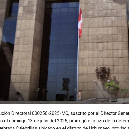
ción Directoral 000256-2025-MC, suscrito por el Director Gene
o el domingo 13 de julio del 2025, prorrogó el plazo de la determ
brada Culebrillas, ubicado en el distrito de Uchumayo, provinci