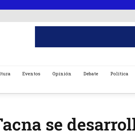
ltura
Eventos
Opinión
Debate
Política
acna se desarrol