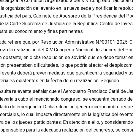
ncarga a la Comisión Organizadora del XIV Congreso Nacional de
la organización del evento en la nueva sede y notificar la resolu
sticia del país, Gabinete de Asesores de la Presidencia del Pode
e la Corte Suprema de Justicia de la República, Centro de Invest
para su conocimiento y fines pertinentes.
ada refiere que, por Resolución Administrativa N.º00101-2025-CE
orizó la realización del XIV Congreso Nacional de Jueces del Pode
o obstante, en dicha resolución se advirtió que se debe tomar e
n presentaban dificultades, lo que podría afectar el desplazami
 evento deberá prever medidas que garanticen la seguridad y asi
riales existentes en la fecha de su realización. Segundo.
sulta relevante señalar que el Aeropuerto Francisco Carlé de Jauj
levaría a cabo el mencionado congreso, se encuentra cerrado de
tado de emergencia. Dicha situación genera incertidumbre respec
rciales, lo cual impacta directamente en la logística del evento 
a de los jueces participantes. En atención a ello, y considerando
ispensables para la adecuada realización del congreso, se consi