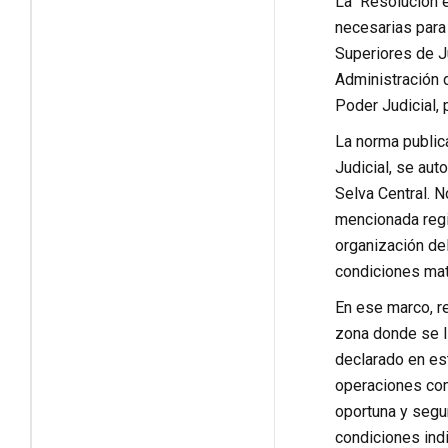
La Resolución e
necesarias para 
Superiores de Ju
Administración d
Poder Judicial, 
La norma public
Judicial, se aut
Selva Central. N
mencionada regió
organización del
condiciones mate
En ese marco, re
zona donde se l
declarado en es
operaciones come
oportuna y segur
condiciones ind