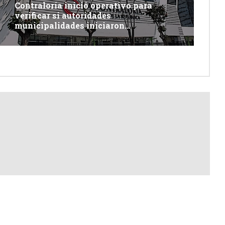
Contraloría inició operativo para
verificar si autoridades
municipalidades iniciaron
descolmatación de quebradas y ríos
ante Fenómeno del Niño