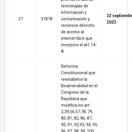
tecnologías de
información y
23 septiemb
27
31878
comunicación y
2023
reconoce derecho
de acceso al
internet libre que
incorpore el art. 14-
A
Reforma
Constitucional que
reestablece la
Bicameralidad en el
Congreso de la
República que
modifica los art.
2,39,56,57,78, 79,
80, 81, 82, 86, 87,
90, 91, 92,93, 94, 95,
96, 97, 98, 99, 100,