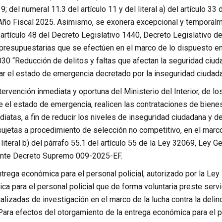
o 9; del numeral 11.3 del artículo 11 y del literal a) del artículo
Año Fiscal 2025. Asimismo, se exonera excepcional y temporalmen
 artículo 48 del Decreto Legislativo 1440, Decreto Legislativo 
presupuestarias que se efectúen en el marco de lo dispuesto en 
0 “Reducción de delitos y faltas que afectan la seguridad ciudad
tar el estado de emergencia decretado por la inseguridad ciudad
ntervención inmediata y oportuna del Ministerio del Interior, de 
e el estado de emergencia, realicen las contrataciones de bienes
iatas, a fin de reducir los niveles de inseguridad ciudadana y de
ujetas a procedimiento de selección no competitivo, en el marco d
l literal b) del párrafo 55.1 del artículo 55 de la Ley 32069, Ley
nte Decreto Supremo 009-2025-EF.
ntrega económica para el personal policial, autorizado por la Le
a para el personal policial que de forma voluntaria preste servici
lizadas de investigación en el marco de la lucha contra la delin
ara efectos del otorgamiento de la entrega económica para el pe