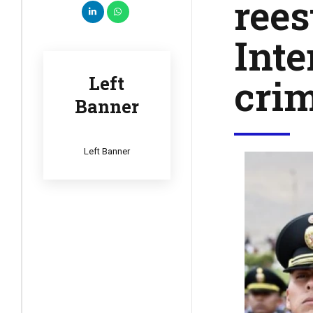
rees
Inte
cri
Left
Banner
Left Banner