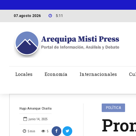
07.agosto 2026
5:11
Locales
Economía
Internacionales
Cu
POLÍTICA
Hugo Amanque Chaiña
Pro
junio 14, 2025
5
min
5