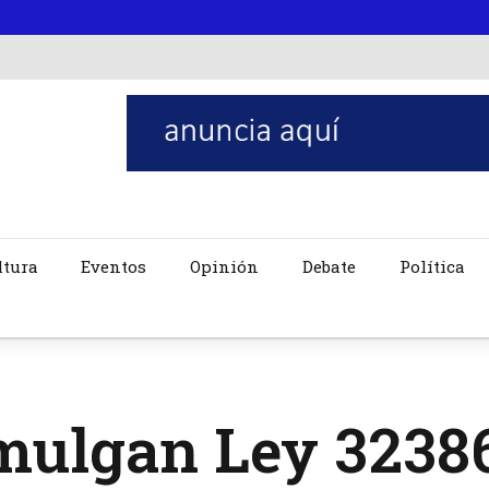
ltura
Eventos
Opinión
Debate
Política
mulgan Ley 3238