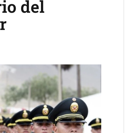
io del
r