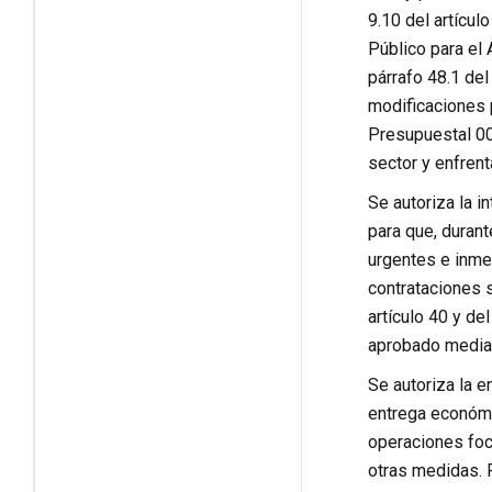
9.10 del artícul
Público para el 
párrafo 48.1 del
modificaciones 
Presupuestal 003
sector y enfren
Se autoriza la i
para que, durant
urgentes e inmed
contrataciones s
artículo 40 y de
aprobado media
Se autoriza la e
entrega económic
operaciones foca
otras medidas. P