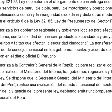
 Ley 32197, Ley que autoriza el otorgamiento de una entrega eco
e servicios de patrullaje a pie, patrullaje motorizado y operacio
delincuencia común y la inseguridad ciudadana y dicta otras medi
n el artículo 6 de la Ley 32185, Ley de Presupuesto del Sector P
oriza a los gobiernos regionales y gobiernos locales para efectu
nterior, con la finalidad de financiar productos, actividades y p
elitos y faltas que afectan la seguridad ciudadana”. La transfe
rdo de concejo municipal en los gobiernos locales y acuerdo de 
n en el diario oficial El Peruano.
oriza a la Contraloría General de la República para realizar el c
e realicen el Ministerio del Interior, los gobiernos regionales y
ley. Se dispone que la Secretaría General del Ministerio del Interi
 del Perú, realice una evaluación del estado situacional del secto
r de la vigencia de la presente ley, debiendo emitir una propuesta
cional del Perú.