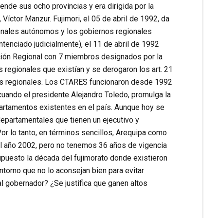
nde sus ocho provincias y era dirigida por la
íctor Manzur. Fujimori, el 05 de abril de 1992, da
onales autónomos y los gobiernos regionales
ntenciado judicialmente), el 11 de abril de 1992
ción Regional con 7 miembros designados por la
egionales que existían y se derogaron los art. 21
nos regionales. Los CTARES funcionaron desde 1992
cuando el presidente Alejandro Toledo, promulga la
rtamentos existentes en el país. Aunque hoy se
epartamentales que tienen un ejecutivo y
Por lo tanto, en términos sencillos, Arequipa como
el año 2002, pero no tenemos 36 años de vigencia
puesto la década del fujimorato donde existieron
torno que no lo aconsejan bien para evitar
l gobernador? ¿Se justifica que ganen altos