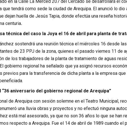
do en la Calle La Merced 207 del Cercado se desarrollará el coc
 que tendrá como sede la ciudad de Arequipa. El anunció lo dio 
e dejan huella de Jesús Tapia, donde efectúa una reseña historia
ima centuria
.
a técnica del caso la Joya el 16 de abril para planta de tr
ánchez sostendrá una reunión técnica el miércoles 16 desde las 
tantes de 23 PPJ de la zona, quienes el pasado viernes 11 de a
ión de los trabajadores de la planta de tratamiento de aguas res
El gobierno regional ha señalado que ya asignó recursos económi
s previos para la transferencia de dicha planta a la empresa que
beneficiada.
l “36 aniversario del gobierno regional de Arequipa”
onal de Arequipa con sesión solemne en el Teatro Municipal, rec
enumeró una lluvia obras y proyectos y no efectuó ninguna autoc
chez está mal asesorado, ya que no son 36 años lo que se han r
mos respecto a Arequipa. Fue el 14 de abril de 1989 cuando el p