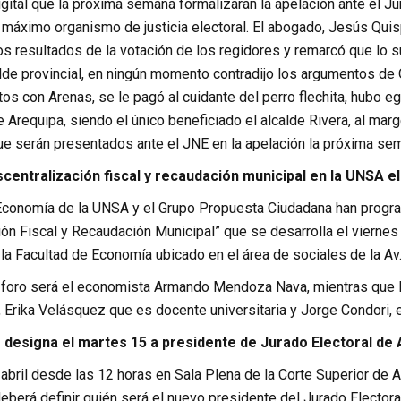
igital que la próxima semana formalizarán la apelación ante el J
 máximo organismo de justicia electoral. El abogado, Jesús Quis
os resultados de la votación de los regidores y remarcó que lo 
alde provincial, en ningún momento contradijo los argumentos de
tos con Arenas, se le pagó al cuidante del perro flechita, hub
 Arequipa, siendo el único beneficiado el alcalde Rivera, al ma
e serán presentados ante el JNE en la apelación la próxima se
entralización fiscal y recaudación municipal en la UNSA el 
Economía de la UNSA y el Grupo Propuesta Ciudadana han program
ón Fiscal y Recaudación Municipal” que se desarrolla el viernes 
la Facultad de Economía ubicado en el área de sociales de la Av
l foro será el economista Armando Mendoza Nava, mientras que lo
ika Velásquez que es docente universitaria y Jorge Condori, es
 designa el martes 15 a presidente de Jurado Electoral de
abril desde las 12 horas en Sala Plena de la Corte Superior de 
eberá definir quién será el nuevo presidente del Jurado Elector