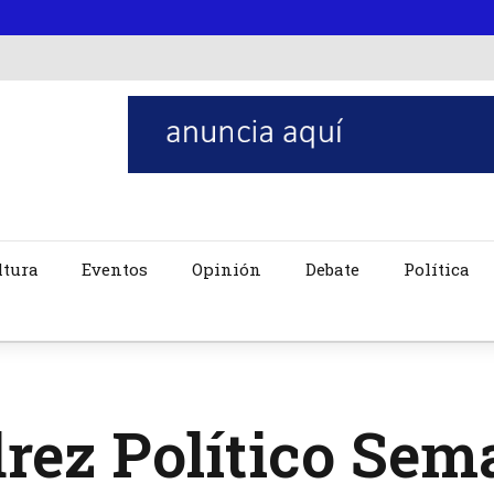
ltura
Eventos
Opinión
Debate
Política
rez Político Sem