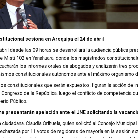
stitucional sesiona en Arequipa el 24 de abril
abril desde las 09 horas se desarrollará la audiencia pública pre
le Misti 102 en Yanahuara, donde los magistrados constituciona
cucharán los informes orales de abogados y analizarán tres pro
nismos constitucionales autónomos ante el máximo organismo de j
os constitucionales que serán expuestos, figuran la acción de i
 Congreso de la República, luego el conflicto de competencia qu
terio Público.
 presentarán apelación ante el JNE solicitando la vacancia
 ciudadana, Claudia Orihuela, quien solicitó al Concejo Municipal 
rechazada por 11 votos de regidores de mayoría en la sesión extr