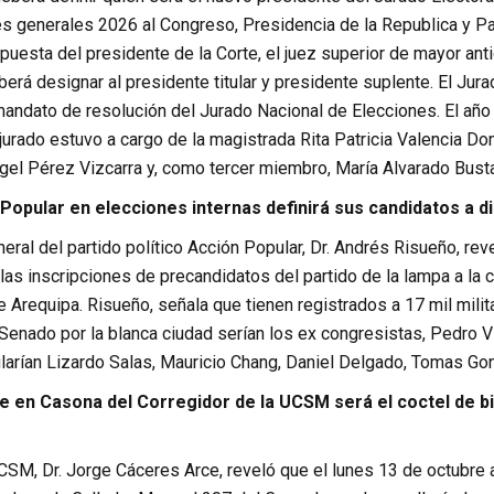
es generales 2026 al Congreso, Presidencia de la Republica y Pa
puesta del presidente de la Corte, el juez superior de mayor an
berá designar al presidente titular y presidente suplente. El Jur
 mandato de resolución del Jurado Nacional de Elecciones. El añ
 jurado estuvo a cargo de la magistrada Rita Patricia Valencia D
ngel Pérez Vizcarra y, como tercer miembro, María Alvarado Bust
n Popular en elecciones internas definirá sus candidatos a 
neral del partido político Acción Popular, Dr. Andrés Risueño, rev
las inscripciones de precandidatos del partido de la lampa a la 
Arequipa. Risueño, señala que tienen registrados a 17 mil milit
 Senado por la blanca ciudad serían los ex congresistas, Pedro 
larían Lizardo Salas, Mauricio Chang, Daniel Delgado, Tomas Go
re en Casona del Corregidor de la UCSM será el coctel de 
UCSM, Dr. Jorge Cáceres Arce, reveló que el lunes 13 de octubre a