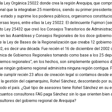
la Ley Orgánica 25022 donde crea la región Arequipa, que compre
l que la integraban 25 miembros, siendo su primer presidente, V
 estado y suprime los poderes públicos, organismos constituci
rsas leyes, entre ellas la Ley 25022. El delincuente Fujimori (se
to Ley 25432 que creó los Consejos Transitorios de Administra
en las Asambleas y Consejos Regionales de los doce gobiernos r
de la Ley de Bases de la Regionalización que creaba 12 gobier
2, es decir una década. Fue recién el 16 de diciembre del 2002 
ica de Gobiernos Regionales tomando como base a los 25 depa
ernos regionales”, en los hechos, son simplemente gobiernos d
que ningún gobierno regional administra ninguna región contigua. 
 de cumplir recién 23 años de creación legal si contamos desde 
la gestión del cajamarquino, Rohel Sánchez, descontando por su
odo el país. ¿Qué tipo de asesores tiene Rohel Sánchez en su en
cuantos consultores FAG paga Sánchez sin lo que orienten bien a
sultores del gobierno regional de Arequipa?