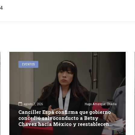
4
EVENTOS
agosto 7, 2026
Hugo Amanque Chaiña
Canciller Espá confirma que gobierno
concedió salvoconducto a Betsy
Chavez hacia México y reestablecen
relaciones con dicho país