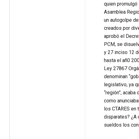
quien promulgó 
Asamblea Regiona
un autogolpe de
creados por dive
aprobó el Decre
PCM, se disuelv
y 27 inciso 12 
hasta el añ0 200
Ley 27867 Orgán
denominan “gobi
legislativo, ya 
“región”, acaba
como anunciaba 
los CTARES en t
disparates? ¿A 
sueldos los con