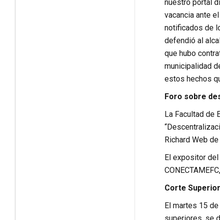
nuestro portal d
vacancia ante el
notificados de l
defendió al alc
que hubo contra
municipalidad de
estos hechos qu
Foro sobre desc
La Facultad de 
“Descentralizaci
Richard Web de 
El expositor de
CONECTAMEFC, Er
Corte Superior
El martes 15 de 
superiores, se d