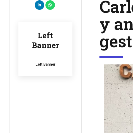
Carl
y an
ges
Left
Banner
Left Banner