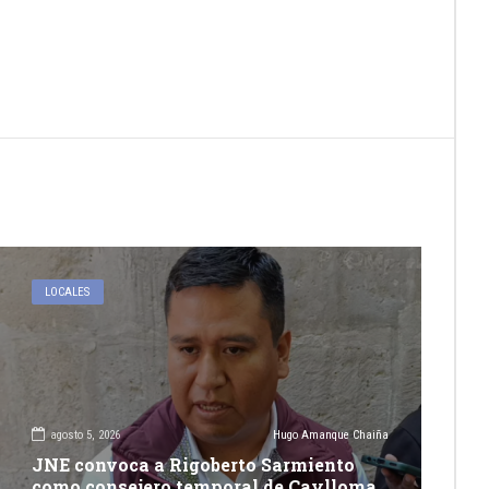
LOCALES
agosto 5, 2026
Hugo Amanque Chaiña
JNE convoca a Rigoberto Sarmiento
como consejero temporal de Caylloma