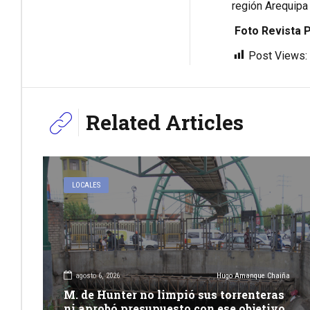
región Arequipa 
Foto Revista 
Post Views:
Related Articles
LOCALES
agosto 6, 2026
Hugo Amanque Chaiña
M. de Hunter no limpió sus torrenteras
ni aprobó presupuesto con ese objetivo