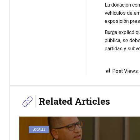
La donación com
vehículos de eme
exposición prese
Burga explicó qu
pública, se debe
partidas y subve
Post Views:
Related Articles
LOCALES