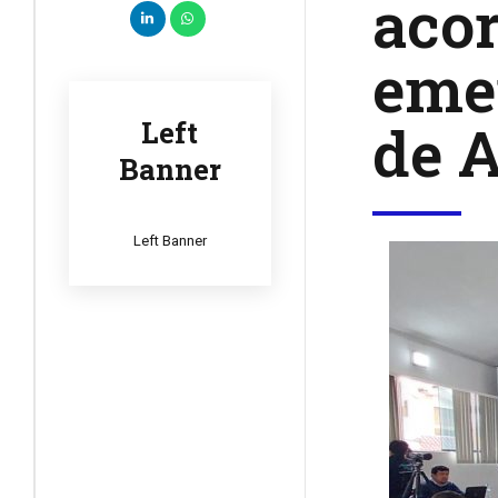
acor
emer
de 
Left
Banner
Left Banner