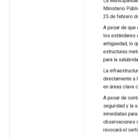
La Municipalidad
Ministerio Públ
25 de febrero d
A pesar de que e
los estándares 
antigüedad, lo q
estructuras metá
para la salubrid
La infraestructu
directamente a 
en áreas clave c
A pesar de conta
seguridad y la 
inmediatas para 
observaciones d
revocará el cert