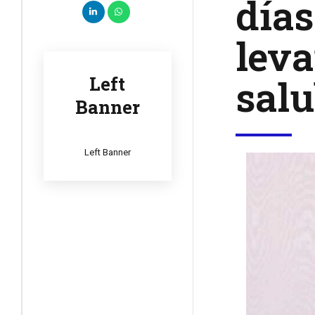
día
leva
salu
Left
Banner
Left Banner