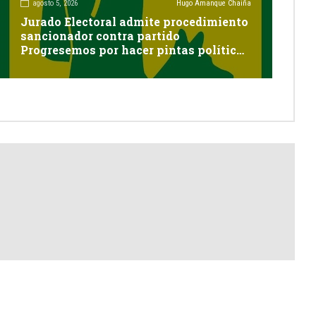
agosto 5, 2026
Hugo Amanque Chaiña
Jurado Electoral admite procedimiento
sancionador contra partido
Progresemos por hacer pintas políticas
sin autorización en Cayma