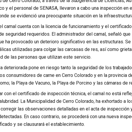
 de Cerro Colorado, a través de la Subgerencia de Licencias, Au
ico y el personal de SENASA, llevaron a cabo una inspección en 
onde se evidenció una preocupante situación en la infraestructur
l camal cuenta con la licencia de funcionamiento y el certificado 
de seguridad requeridos. El administrador del camal, señaló que
ue ha provocado un deterioro significativo en las estructuras. S
licas utilizadas para colgar las carcasas de res, así como griet
ad de las personas que utilizan este servicio.
ra deteriorada pone en riesgo tanto la seguridad de los trabajad
los consumidores de carne en Cerro Colorado y en la provincia 
omo; la Playa de Vacuno, la Playa de Porcino y las cámaras de re
r con el certificado de inspección técnica, el camal no está refl
salubridad. La Municipalidad de Cerro Colorado, ha exhortado a 
corregir las observaciones detalladas en el acta de inspección 
etectadas. En caso contrario, se procederá con una nueva inspec
ificado y se clausurará el establecimiento.