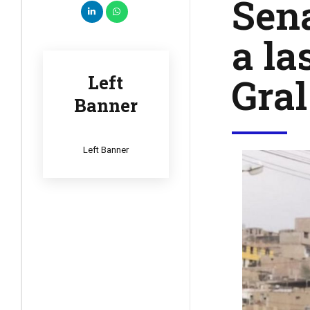
Sen
a la
Gral
Left
Banner
Left Banner