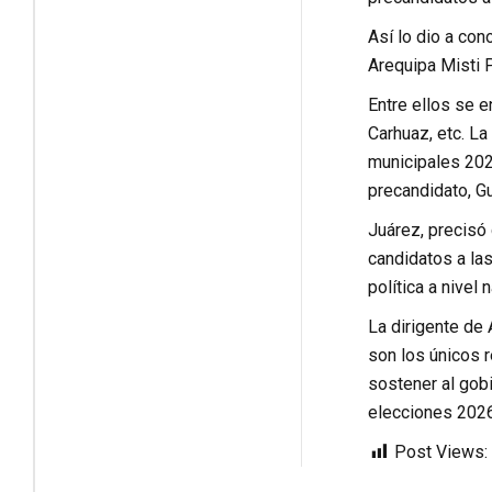
Así lo dio a con
Arequipa Misti P
Entre ellos se e
Carhuaz, etc. La
municipales 2026
precandidato, G
Juárez, precisó 
candidatos a la
política a nivel 
La dirigente de 
son los únicos r
sostener al gob
elecciones 2026
Post Views: