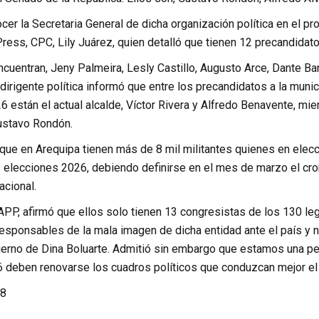
ocer la Secretaria General de dicha organización política en el pro
ress, CPC, Lily Juárez, quien detalló que tienen 12 precandidat
ncuentran, Jeny Palmeira, Lesly Castillo, Augusto Arce, Dante Bar
 dirigente política informó que entre los precandidatos a la muni
 están el actual alcalde, Víctor Rivera y Alfredo Benavente, mie
ustavo Rondón.
que en Arequipa tienen más de 8 mil militantes quienes en elecc
s elecciones 2026, debiendo definirse en el mes de marzo el cr
nacional.
APP, afirmó que ellos solo tienen 13 congresistas de los 130 le
esponsables de la mala imagen de dicha entidad ante el país y ne
ierno de Dina Boluarte. Admitió sin embargo que estamos una per
 deben renovarse los cuadros políticos que conduzcan mejor el
8