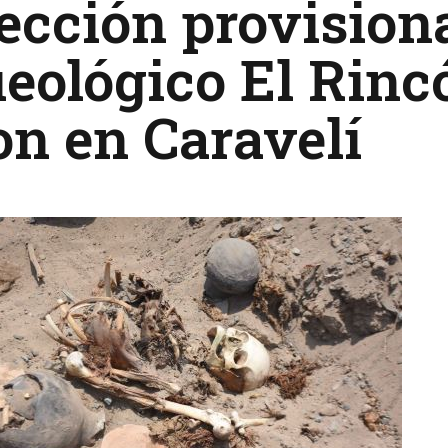
ección provisiona
eológico El Rinc
n en Caravelí