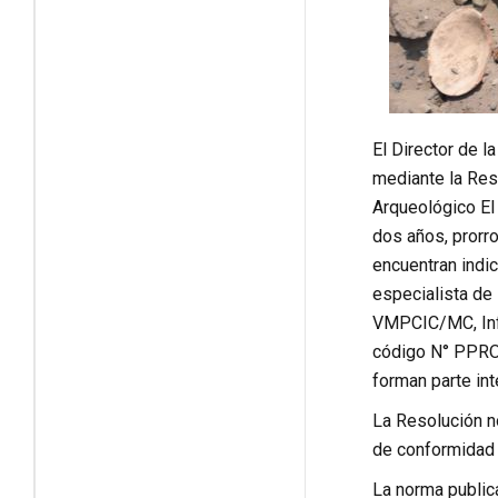
El Director de l
mediante la Reso
Arqueológico El 
dos años, prorr
encuentran indi
especialista de
VMPCIC/MC, Inf
código N° PPRO
forman parte int
La Resolución no
de conformidad 
La norma publi