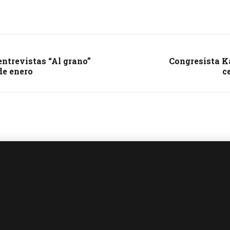
ntrevistas “Al grano”
Congresista K
de enero
c