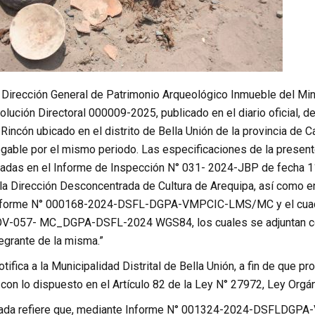
a Dirección General de Patrimonio Arqueológico Inmueble del Min
lución Directoral 000009-2025, publicado en el diario oficial, de
Rincón ubicado en el distrito de Bella Unión de la provincia de C
ogable por el mismo periodo. Las especificaciones de la present
cadas en el Informe de Inspección N° 031- 2024-JBP de fecha 1
 la Dirección Desconcentrada de Cultura de Arequipa, así com
orme N° 000168-2024-DSFL-DGPA-VMPCIC-LMS/MC y el cuadro d
V-057- MC_DGPA-DSFL-2024 WGS84, los cuales se adjuntan com
egrante de la misma.”
tifica a la Municipalidad Distrital de Bella Unión, a fin de que
con lo dispuesto en el Artículo 82 de la Ley N° 27972, Ley Orgá
cada refiere que, mediante Informe N° 001324-2024-DSFLDGPA-