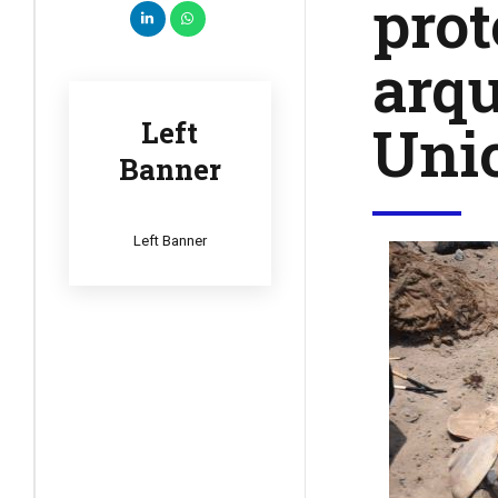
prot
arqu
Unio
Left
Banner
Left Banner