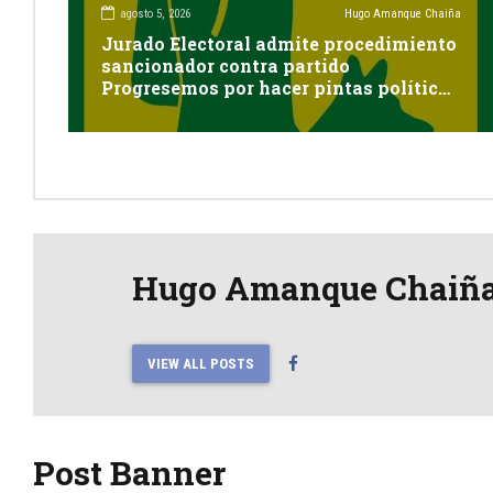
agosto 5, 2026
Hugo Amanque Chaiña
Jurado Electoral admite procedimiento
sancionador contra partido
Progresemos por hacer pintas políticas
sin autorización en Cayma
Hugo Amanque Chaiñ
VIEW ALL POSTS
Post Banner