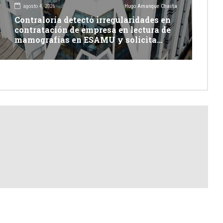
agosto 4, 2026
Hugo Amanque Chaiña
Contraloría detectó irregularidades en
contratación de empresa en lectura de
mamografías en ESAMU y solicita
acciones penales contra funcionarios