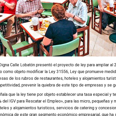
igna Calle Lobatón presentó el proyecto de ley para ampliar al 
do como objeto modificar la Ley 31556, Ley que promueve medid
as de los rubros de restaurantes, hoteles y alojamientos turís
etitividad, prevenir la quiebra de este tipo de empresas y se ga
ala que la ley tiene por objeto establecer una tasa especial y t
del IGV para Rescatar el Empleo», para las micro, pequeñas y
teles y alojamientos turisticos, servicios de catering y concesion
onómica de este gran segmento económico empresarial, que ha 