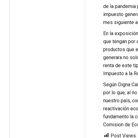
de la pandemia p
impuesto general
mes siguiente al
En la exposició
que tengan por a
productos que e
generara no solo
renta de este t
Impuesto a la R
Según Digna Cal
por lo que, al 
nuestro país, c
reactivación ec
fundamento la c
Comision de Econ
Post Views: