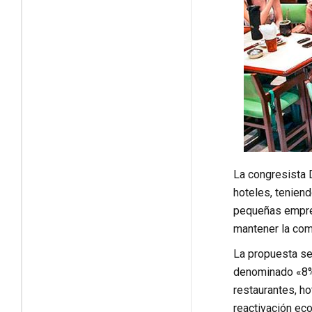
La congresista D
hoteles, tenien
pequeñas empres
mantener la comp
La propuesta señ
denominado «8% 
restaurantes, ho
reactivación ec