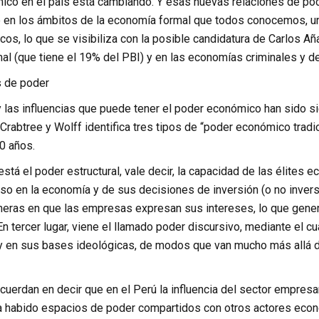
ico en el país está cambiando. Y esas nuevas relaciones de po
 en los ámbitos de la economía formal que todos conocemos, un
os, lo que se visibiliza con la posible candidatura de Carlos A
l (que tiene el 19% del PBI) y en las economías criminales y del
s de poder
 las influencias que puede tener el poder económico han sido si
 Crabtree y Wolff identifica tres tipos de “poder económico tradic
0 años.
 está el poder estructural, vale decir, la capacidad de las élites 
eso en la economía y de sus decisiones de inversión (o no inversi
aneras en que las empresas expresan sus intereses, lo que gene
n tercer lugar, viene el llamado poder discursivo, mediante el c
y en sus bases ideológicas, de modos que van mucho más allá del
uerdan en decir que en el Perú la influencia del sector empresa
 habido espacios de poder compartidos con otros actores económ