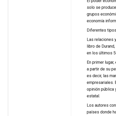
El poder económ
solo se produce
grupos económic
economía informa
Diferentes tipo
Las relaciones y
libro de Durand,
en los últimos 5
En primer lugar,
a partir de su p
es decir, las m
empresariales. E
opinión pública 
estatal.
Los autores conc
países donde ha