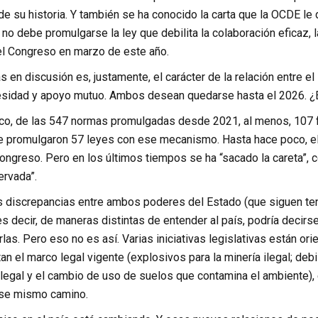
e su historia. Y también se ha conocido la carta que la OCDE le d
 no debe promulgarse la ley que debilita la colaboración eficaz,
 el Congreso en marzo de este año.
 en discusión es, justamente, el carácter de la relación entre el
esidad y apoyo mutuo. Ambos desean quedarse hasta el 2026. ¿
co, de las 547 normas promulgadas desde 2021, al menos, 107 f
e promulgaron 57 leyes con ese mecanismo. Hasta hace poco, el E
Congreso. Pero en los últimos tiempos se ha “sacado la careta”, 
ervada”.
s discrepancias entre ambos poderes del Estado (que siguen teni
s decir, de maneras distintas de entender al país, podría decir
las. Pero eso no es así. Varias iniciativas legislativas están ori
tan el marco legal vigente (explosivos para la minería ilegal; debi
a ilegal y el cambio de uso de suelos que contamina el ambiente), 
ese mismo camino.