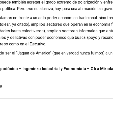
e puede también agregar el grado extremo de polarización y enfr
 política. Pero eso no alcanza, hoy, para una afirmación tan grave.
estamos no frente a un solo poder económico tradicional, sino f
stoles”, ya citado), amplios sectores que operan en la economía 
dades hasta colectiveros), amplios sectores informales que está
les y delictivas con poder económico que busca apoyo y reconocim
reso como en el Ejecutivo.
 ser el “Jaguar de América” (que en verdad nunca fuimos) a un 
dónico – Ingeniero Industrial y Economista – Otra Mirada
a
5