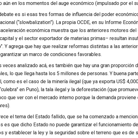
 aún en los momentos del auge económico (impulsado por el supe
ebate es si esas tres formas de influencia del poder económico 
nacional (“slowbalization”). La propia OCDE, en su Informe Econó
aceleración económica muestra que los anteriores motores del 
capital y el sector exportador de materias primas– resultan ins
 Y agrega que hay que realizar reformas distintas a las anteriores
 garantizar un marco de condiciones favorables.
s veces analizado acá, es también que hay una gran proporción de
es, lo que llega hasta los 5 millones de personas. Y buena part
 como es el caso de la minería ilegal (que ya exporta US$ 4,000
“culebra” en Puno), la tala ilegal y la deforestación (que promu
oco que ver con el mercado interno porque la demanda proviene de
res).
rece el tema del Estado fallido, que se ha comenzado a mencion
 es que dicho Estado no puede garantizar el funcionamiento de l
s y establecer la ley y la seguridad sobre el terreno que es de