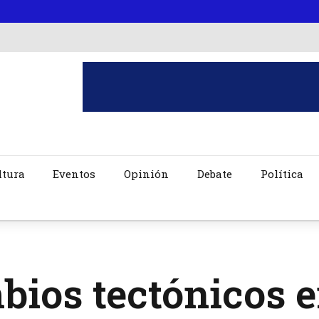
ltura
Eventos
Opinión
Debate
Política
ios tectónicos e