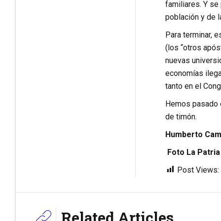
familiares. Y s
población y de la
Para terminar, 
(los “otros apó
nuevas universi
economías ilega
tanto en el Cong
Hemos pasado de
de timón.
Humberto Campo
Foto La Patri
Post Views:
Related Articles