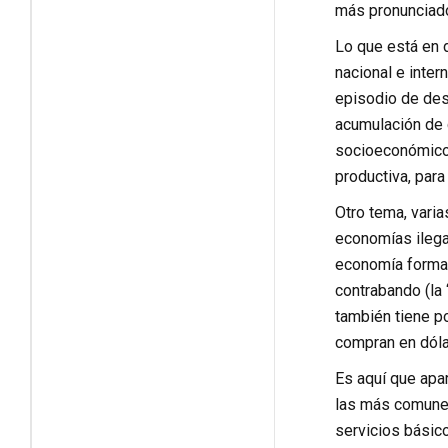
más pronunciado
Lo que está en d
nacional e inter
episodio de des
acumulación de 
socioeconómico”.
productiva, para
Otro tema, varia
economías ilegal
economía formal,
contrabando (la 
también tiene p
compran en dóla
Es aquí que apa
las más comunes
servicios básico