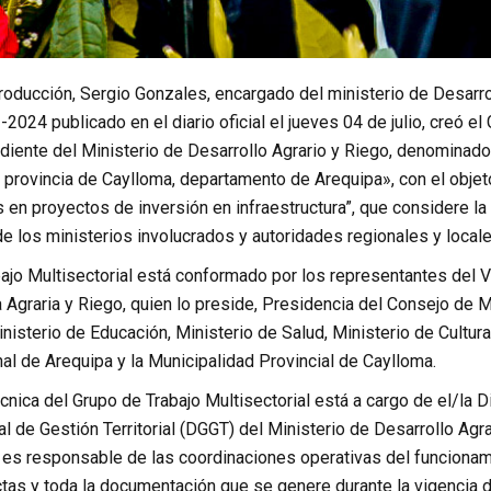
Producción, Sergio Gonzales, encargado del ministerio de Desarr
-2024 publicado en el diario oficial el jueves 04 de julio, creó el
diente del Ministerio de Desarrollo Agrario y Riego, denominado
a provincia de Caylloma, departamento de Arequipa», con el obj
 en proyectos de inversión en infraestructura”, que considere la
e los ministerios involucrados y autoridades regionales y locale
ajo Multisectorial está conformado por los representantes del Vi
a Agraria y Riego, quien lo preside, Presidencia del Consejo de M
isterio de Educación, Ministerio de Salud, Ministerio de Cultur
al de Arequipa y la Municipalidad Provincial de Caylloma.
cnica del Grupo de Trabajo Multisectorial está a cargo de el/la D
l de Gestión Territorial (DGGT) del Ministerio de Desarrollo Agra
 es responsable de las coordinaciones operativas del funcionami
tas y toda la documentación que se genere durante la vigencia d