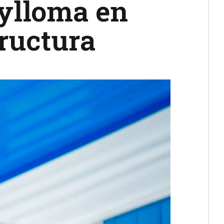
aylloma en
tructura