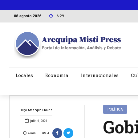
08.agosto 2026
6:29
Locales
Economía
Internacionales
Cu
POLÍTICA
Hugo Amanque Chaiña
Gobi
julio 4, 2024
4
min
4