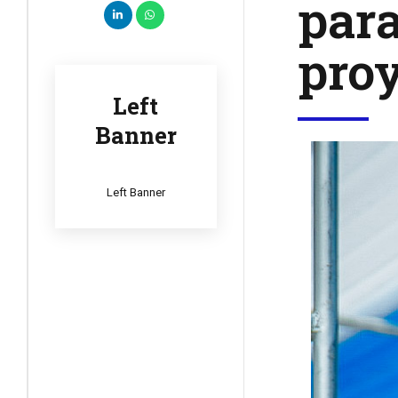
para
proy
Left
Banner
Left Banner