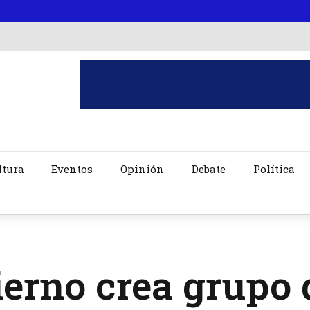
ltura
Eventos
Opinión
Debate
Política
erno crea grupo 