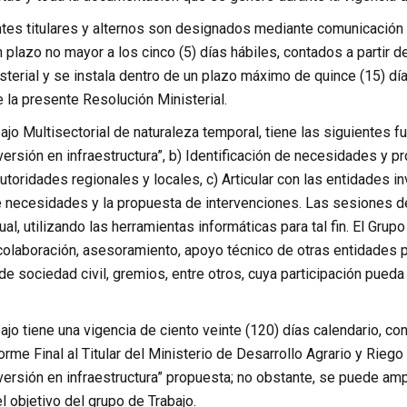
es titulares y alternos son designados mediante comunicación es
n plazo no mayor a los cinco (5) días hábiles, contados a partir de
terial y se instala dentro de un plazo máximo de quince (15) días
e la presente Resolución Ministerial.
ajo Multisectorial de naturaleza temporal, tiene las siguientes fu
ersión en infraestructura”, b) Identificación de necesidades y p
utoridades regionales y locales, c) Articular con las entidades in
de necesidades y la propuesta de intervenciones. Las sesiones 
tual, utilizando las herramientas informáticas para tal fin. El Gr
 colaboración, asesoramiento, apoyo técnico de otras entidades 
e sociedad civil, gremios, entre otros, cuya participación pued
ajo tiene una vigencia de ciento veinte (120) días calendario, co
orme Final al Titular del Ministerio de Desarrollo Agrario y Rieg
ersión en infraestructura” propuesta; no obstante, se puede ampl
 objetivo del grupo de Trabajo.