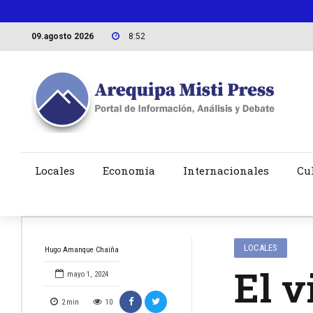
09.agosto 2026
8:52
Locales
Economía
Internacionales
Cu
LOCALES
Hugo Amanque Chaiña
El v
mayo 1, 2024
2
min
10