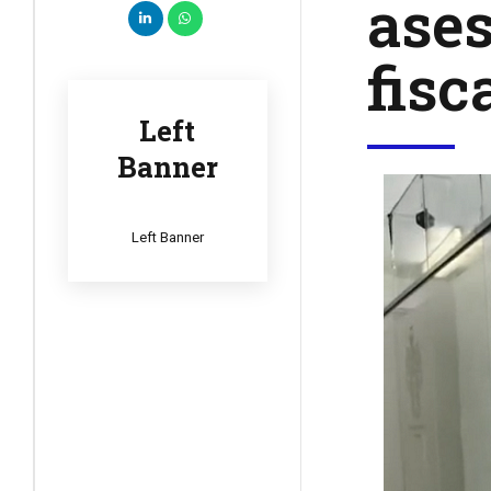
ases
fisc
Left
Banner
Left Banner