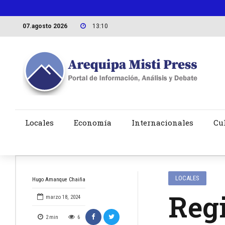
07.agosto 2026
13:10
Locales
Economía
Internacionales
Cu
LOCALES
Hugo Amanque Chaiña
Regi
marzo 18, 2024
2
min
6