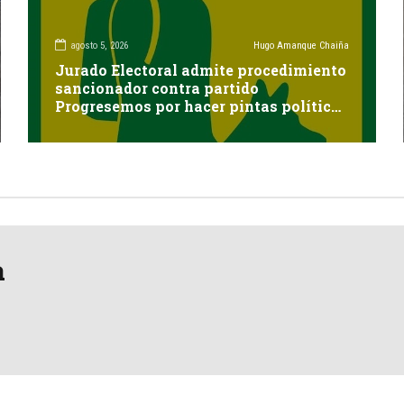
agosto 5, 2026
Hugo Amanque Chaiña
Jurado Electoral admite procedimiento
sancionador contra partido
Progresemos por hacer pintas políticas
sin autorización en Cayma
a