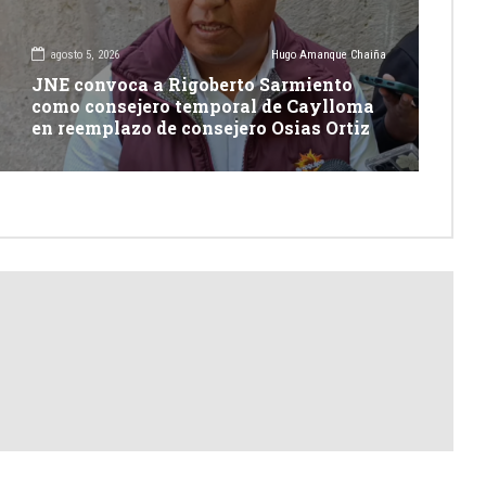
agosto 5, 2026
Hugo Amanque Chaiña
JNE convoca a Rigoberto Sarmiento
como consejero temporal de Caylloma
en reemplazo de consejero Osias Ortiz