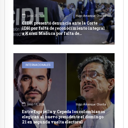
junio 27, 2026
Hugo Amanque Chaiña
CIDH presentó denuncia ante la Corte
IDH por falta de reconocimiento integral
a Karen Mañuca por falta de
reconocimiento integral a su identidad
de genero
INTERNACIONALES
junio 19, 2026
Hugo Amanque Chaiña
Entre Espriella y Cepeda los colombianos
elegirán al nuevo presidente el domingo
21 en segunda vuelta electoral