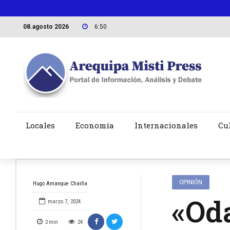
08.agosto 2026
6:50
Locales
Economía
Internacionales
Cu
OPINIÓN
Hugo Amanque Chaiña
«Oda
marzo 7, 2024
2
min
24