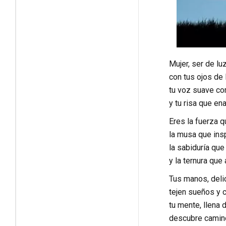
Mujer, ser de lu
con tus ojos de
tu voz suave com
y tu risa que en
Eres la fuerza q
la musa que insp
la sabiduría que
y la ternura que 
Tus manos, deli
tejen sueños y 
tu mente, llena 
descubre camin