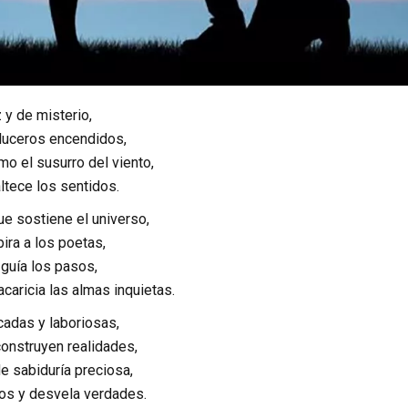
z y de misterio,
 luceros encendidos,
o el susurro del viento,
altece los sentidos.
ue sostiene el universo,
ira a los poetas,
 guía los pasos,
acaricia las almas inquietas.
cadas y laboriosas,
construyen realidades,
de sabiduría preciosa,
os y desvela verdades.