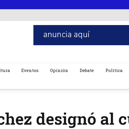
ltura
Eventos
Opinión
Debate
Política
hez designó al c