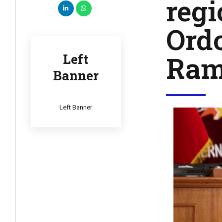
regi
Ordo
Ram
Left
Banner
Left Banner