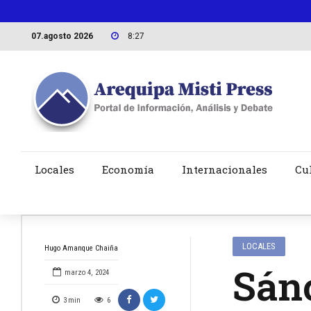
07.agosto 2026
8:27
Locales
Economía
Internacionales
Cu
LOCALES
Hugo Amanque Chaiña
Sánc
marzo 4, 2024
3
min
6