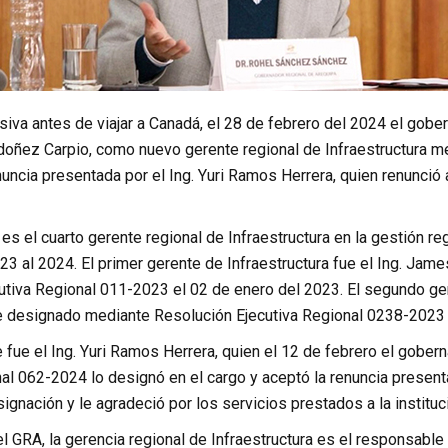
iva antes de viajar a Canadá, el 28 de febrero del 2024 el gober
doñez Carpio, como nuevo gerente regional de Infraestructura m
nuncia presentada por el Ing. Yuri Ramos Herrera, quien renunc
es el cuarto gerente regional de Infraestructura en la gestión 
23 al 2024. El primer gerente de Infraestructura fue el Ing. Ja
utiva Regional 011-2023 el 02 de enero del 2023. El segundo gere
ue designado mediante Resolución Ejecutiva Regional 0238-2023
e fue el Ing. Yuri Ramos Herrera, quien el 12 de febrero el gobe
al 062-2024 lo designó en el cargo y aceptó la renuncia presentad
ignación y le agradeció por los servicios prestados a la instituc
 GRA, la gerencia regional de Infraestructura es el responsable 