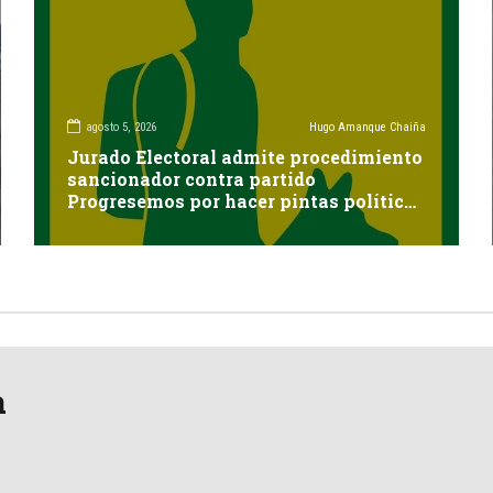
agosto 5, 2026
Hugo Amanque Chaiña
Jurado Electoral admite procedimiento
sancionador contra partido
Progresemos por hacer pintas políticas
sin autorización en Cayma
a