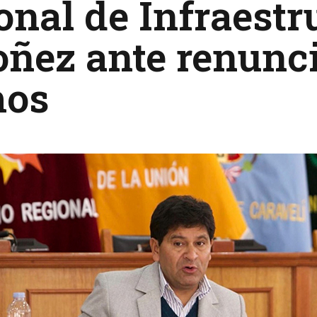
onal de Infraest
ñez ante renunci
os