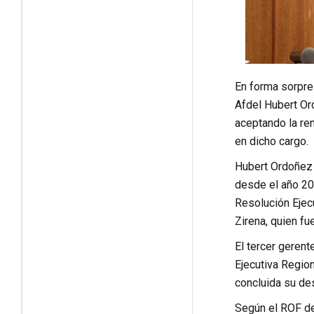
En forma sorpres
Afdel Hubert Or
aceptando la re
en dicho cargo.
Hubert Ordoñez 
desde el año 20
Resolución Ejec
Zirena, quien f
El tercer gerent
Ejecutiva Region
concluida su des
Según el ROF del