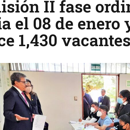
sión II fase ordi
ia el 08 de ener
ce 1,430 vacante