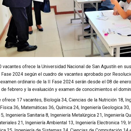
30 vacantes ofrece la Universidad Nacional de San Agustín en s
 II Fase 2024 según el cuadro de vacantes aprobado por Resoluci
 examen ordinario de la II Fase 2024 serán desde el 08 de enero a
8 de febrero y la evaluación y examen de conocimientos el domin
ofrece 17 vacantes, Biología 34, Ciencias de la Nutrición 18, In
 Física 36, Matemáticas 36, Química 24, Ingeniería Geologica 30, 
15, Ingeniería Sanitaria 8, Ingeniería Metalúrgica 21, Ingeniería Q
teriales 21, Ingeniería Ambiental 13, Ingeniería Electronica 19, I
trica 25, Ingeniería de Sistemas 24, Ciencias de Computación 14