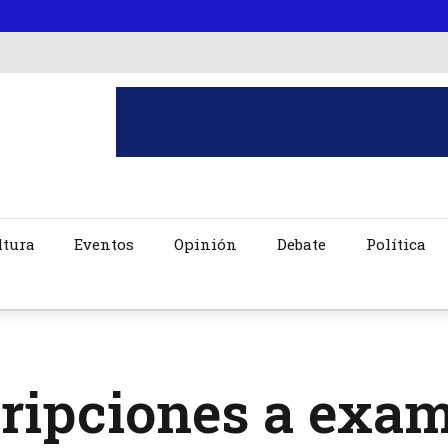
ltura
Eventos
Opinión
Debate
Política
cripciones a exa