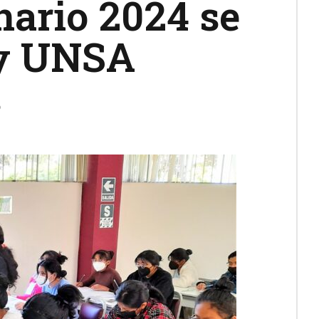
nario 2024 se
o y UNSA
s