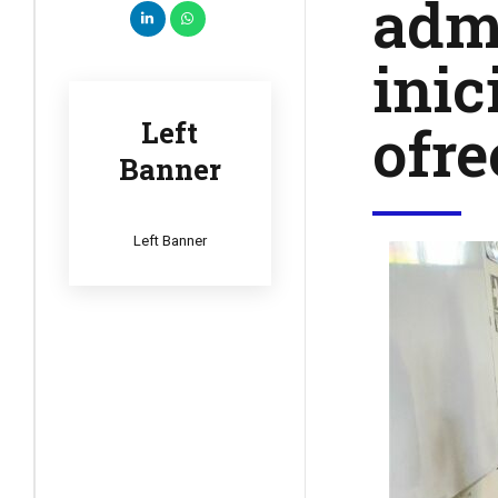
admi
inic
ofre
Left
Banner
Left Banner