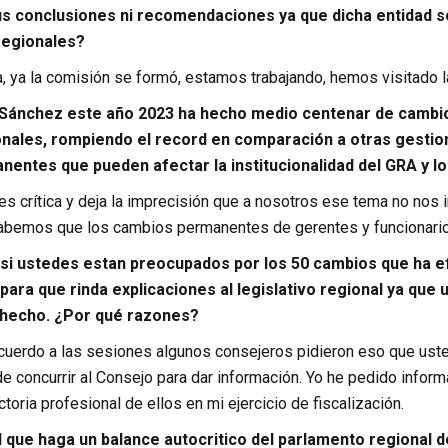
s conclusiones ni recomendaciones ya que dicha entidad s
regionales?
a, ya la comisión se formó, estamos trabajando, hemos visitado 
Sánchez este año 2023 ha hecho medio centenar de cambios
onales, rompiendo el record en comparación a otras gestio
entes que pueden afectar la institucionalidad del GRA y los
es crítica y deja la imprecisión que a nosotros ese tema no nos
sabemos que los cambios permanentes de gerentes y funcionarios
 si ustedes estan preocupados por los 50 cambios que ha e
para que rinda explicaciones al legislativo regional ya que u
 hecho. ¿Por qué razones?
cuerdo a las sesiones algunos consejeros pidieron eso que uste
e concurrir al Consejo para dar información. Yo he pedido infor
ctoria profesional de ellos en mi ejercicio de fiscalización.
d que haga un balance autocritico del parlamento regional d