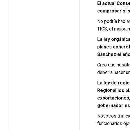
El actual Cons
comprobar si s
No podría habla
TICS, el mejoram
La ley orgánic
planes concret
Sánchez el añ
Creo que nosotr
deberia hacer u
La ley de regi
Regional los p
exportaciones,
gobernador est
Nosotros a inic
funcionarios ej