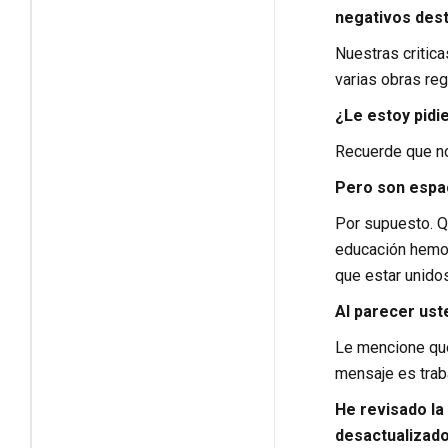
negativos dest
Nuestras critic
varias obras reg
¿Le estoy pidi
Recuerde que no
Pero son espac
Por supuesto. Qu
educación hemos
que estar unido
Al parecer ust
Le mencione que
mensaje es traba
He revisado la
desactualizado