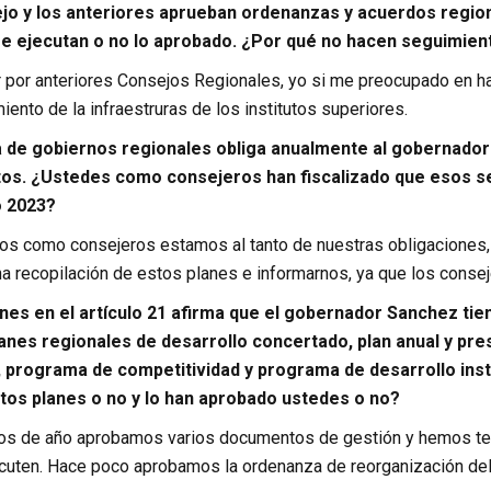
ejo y los anteriores aprueban ordenanzas y acuerdos regio
e ejecutan o no lo aprobado. ¿Por qué no hacen seguimien
r por anteriores Consejos Regionales, yo si me preocupado en ha
iento de la infraestruras de los institutos superiores.
a de gobiernos regionales obliga anualmente al gobernador
os. ¿Ustedes como consejeros han fiscalizado que esos se
o 2023?
os como consejeros estamos al tanto de nuestras obligaciones, 
na recopilación de estos planes e informarnos, ya que los conse
ones en el artículo 21 afirma que el gobernador Sanchez tie
lanes regionales de desarrollo concertado, plan anual y pr
 programa de competitividad y programa de desarrollo insti
os planes o no y lo han aprobado ustedes o no?
ios de año aprobamos varios documentos de gestión y hemos ten
ecuten. Hace poco aprobamos la ordenanza de reorganización del 