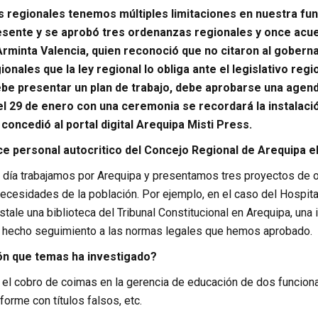
 regionales tenemos múltiples limitaciones en nuestra funci
esente y se aprobó tres ordenanzas regionales y once acuer
rminta Valencia, quien reconoció que no citaron al gobern
nales que la ley regional lo obliga ante el legislativo regi
be presentar un plan de trabajo, debe aprobarse una agenda 
l 29 de enero con una ceremonia se recordará la instalaci
concedió al portal digital Arequipa Misti Press.
ce personal autocritico del Concejo Regional de Arequipa e
 día trabajamos por Arequipa y presentamos tres proyectos de 
necesidades de la población. Por ejemplo, en el caso del Hospit
stale una biblioteca del Tribunal Constitucional en Arequipa, una i
 hecho seguimiento a las normas legales que hemos aprobado.
ión que temas ha investigado?
n, el cobro de coimas en la gerencia de educación de dos funcion
forme con títulos falsos, etc.