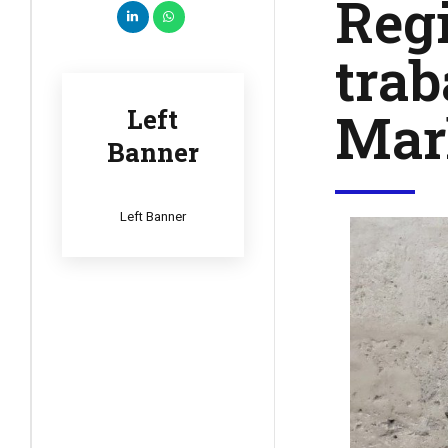
Regi
trab
Mar
Left
Banner
Left Banner