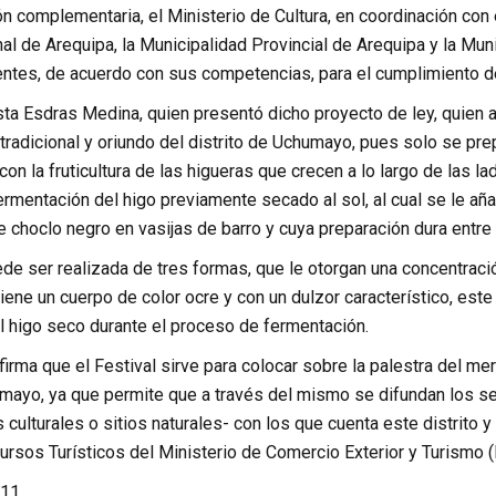
n complementaria, el Ministerio de Cultura, en coordinación con 
l de Arequipa, la Municipalidad Provincial de Arequipa y la Muni
entes, de acuerdo con sus competencias, para el cumplimiento de
sta Esdras Medina, quien presentó dicho proyecto de ley, quien
r tradicional y oriundo del distrito de Uchumayo, pues solo se pr
on la fruticultura de las higueras que crecen a lo largo de las lad
ermentación del higo previamente secado al sol, al cual se le añ
e choclo negro en vasijas de barro y cuya preparación dura entre 
de ser realizada de tres formas, que le otorgan una concentraci
iene un cuerpo de color ocre y con un dulzor característico, est
l higo seco durante el proceso de fermentación.
firma que el Festival sirve para colocar sobre la palestra del merc
mayo, ya que permite que a través del mismo se difundan los sei
culturales o sitios naturales- con los que cuenta este distrito y
ursos Turísticos del Ministerio de Comercio Exterior y Turismo
11