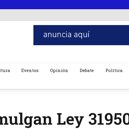
ltura
Eventos
Opinión
Debate
Política
mulgan Ley 31950