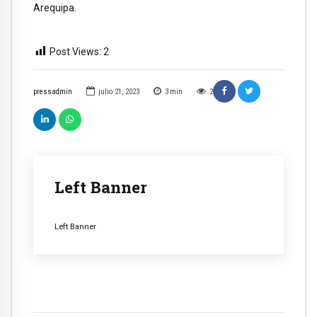
Arequipa.
Post Views:
2
pressadmin
julio 21, 2023
3
min
2
Left Banner
Left Banner