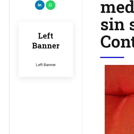
med
sin 
Cont
Left
Banner
Left Banner