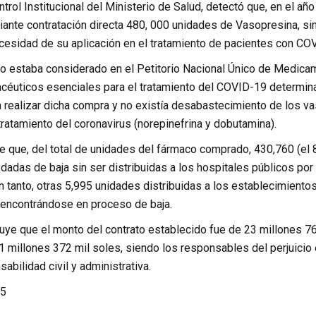
trol Institucional del Ministerio de Salud, detectó que, en el a
ante contratación directa 480, 000 unidades de Vasopresina, sin 
ecesidad de su aplicación en el tratamiento de pacientes con CO
o estaba considerado en el Petitorio Nacional Único de Medicame
céuticos esenciales para el tratamiento del COVID-19 determina
 realizar dicha compra y no existía desabastecimiento de los v
 tratamiento del coronavirus (norepinefrina y dobutamina).
re que, del total de unidades del fármaco comprado, 430,760 (el 
dadas de baja sin ser distribuidas a los hospitales públicos por 
 tanto, otras 5,995 unidades distribuidas a los establecimiento
encontrándose en proceso de baja.
uye que el monto del contrato establecido fue de 23 millones 760
1 millones 372 mil soles, siendo los responsables del perjuicio
abilidad civil y administrativa.
5