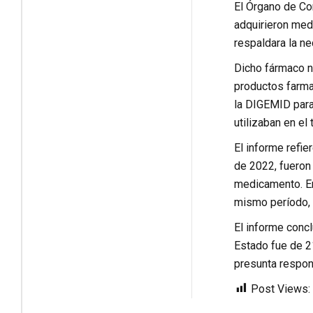
El Órgano de Con
adquirieron medi
respaldara la n
Dicho fármaco n
productos farma
la DIGEMID para
utilizaban en el
El informe refie
de 2022, fueron 
medicamento. En
mismo período, 
El informe concl
Estado fue de 2
presunta respons
Post Views: