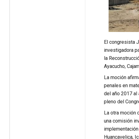
El congresista 
investigadora pa
la Reconstrucci
Ayacucho, Cajama
La moción afirma
penales en mater
del año 2017 al
pleno del Congr
La otra moción d
una comisión inv
implementación 
Huancavelica, Ic