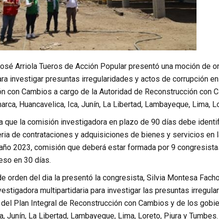
José Arriola Tueros de Acción Popular presentó una moción de ord
ra investigar presuntas irregularidades y actos de corrupción en
ón con Cambios a cargo de la Autoridad de Reconstrucción con C
rca, Huancavelica, Ica, Junín, La Libertad, Lambayeque, Lima, L
 que la comisión investigadora en plazo de 90 días debe identifi
ia de contrataciones y adquisiciones de bienes y servicios en l
 año 2023, comisión que deberá estar formada por 9 congresistas
eso en 30 días.
e orden del dia la presentó la congresista, Silvia Montesa Facho
estigadora multipartidaria para investigar las presuntas irregula
del Plan Integral de Reconstrucción con Cambios y de los gobie
a, Junín, La Libertad, Lambayeque, Lima, Loreto, Piura y Tumbes.