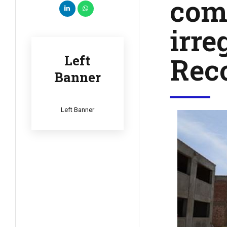
comi
irre
Rec
Left
Banner
Left Banner