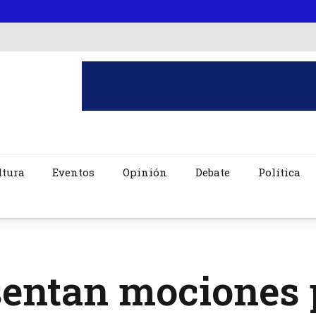
ltura
Eventos
Opinión
Debate
Política
sentan mociones 