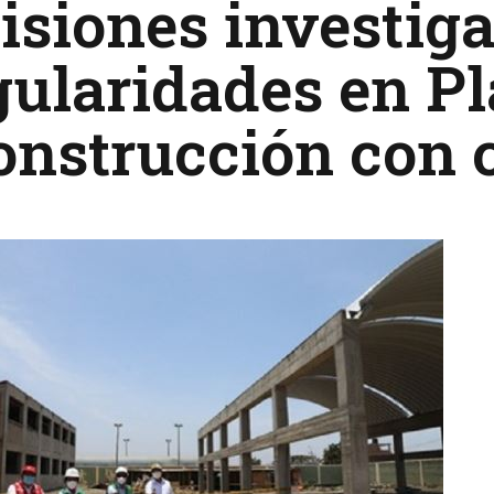
siones investiga
gularidades en P
onstrucción con 