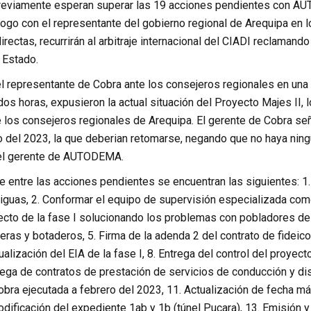
previamente esperan superar las 19 acciones pendientes con AU
ogo con el representante del gobierno regional de Arequipa en lo
rectas, recurrirán al arbitraje internacional del CIADI reclamand
 Estado.
el representante de Cobra ante los consejeros regionales en una
dos horas, expusieron la actual situación del Proyecto Majes II
e los consejeros regionales de Arequipa. El gerente de Cobra s
 del 2023, la que deberian retomarse, negando que no haya ning
el gerente de AUTODEMA.
e entre las acciones pendientes se encuentran las siguientes: 1.
iguas, 2. Conformar el equipo de supervisión especializada com
yecto de la fase I solucionando los problemas con pobladores de
ras y botaderos, 5. Firma de la adenda 2 del contrato de fideico
ualización del EIA de la fase I, 8. Entrega del control del proyec
ntrega de contratos de prestación de servicios de conducción y di
 obra ejecutada a febrero del 2023, 11. Actualización de fecha 
ificación del expediente 1ab y 1b (túnel Pucara), 13. Emisión y