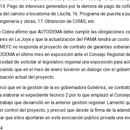
14. Pago de intereses generados por la demora de pago de cofi
a del camino a bocatoma de Lluclla, 16. Programa de puesta a pu
ingenieria y obras, 17. Obtención de CIRAS, etc.
de Cobra afirmó que AUTODEMA debe cumplir las obligaciones cont
res en La Joya y que la actualización del PAMA tendrá un costo 
 MEFC no responda al proyecto de contrato de garantías soberan
DEMA el último mes en exposición ante el Consejo Regional de 
esidad de solicitar al legislativo regional una exposición para ac
ciendo que en el mes de enero tuvieron un dialogo con el gobern
tuación actual del proyecto.
ó que en la gestión de la ex gobernadora Gutiérrez, se contrató
elaborar el expediente técnico 2 por lo que emplazó al Consejo 
trabajo que desarrolló en la anterior gestión regional. Lament
l control del proyecto, y precisó que desde la firma de la adend
car que ellos aportaran en esta asociación publico privada una i
4