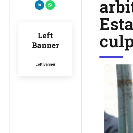
arbi
Esta
cul
Left
Banner
Left Banner