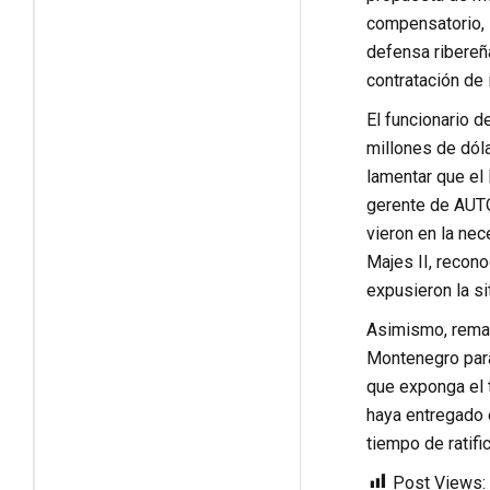
compensatorio, 
defensa ribereñ
contratación de 
El funcionario 
millones de dóla
lamentar que el
gerente de AUTO
vieron en la nec
Majes II, recono
expusieron la si
Asimismo, remarc
Montenegro para 
que exponga el 
haya entregado e
tiempo de ratifi
Post Views: