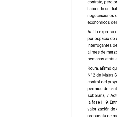
contrato, pero 
habiendo un dial
negociaciones di
económicos del
Así lo expresó 
por espacio de 
interrogantes d
al mes de marzo
semanas atrás 
Roura, afirmó qu
N° 2 de Majes S
control del pro
permiso de cante
soberana, 7. Act
la fase II, 9. E
valorización de
propuesta de mod