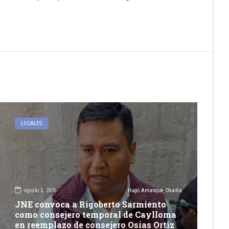
LOCALES
agosto 5, 2026
Hugo Amanque Chaiña
JNE convoca a Rigoberto Sarmiento
como consejero temporal de Caylloma
en reemplazo de consejero Osias Ortiz