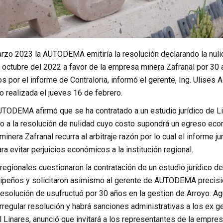
rzo 2023 la AUTODEMA emitiría la resolución declarando la nuli
 octubre del 2022 a favor de la empresa minera Zafranal por 30 
s por el informe de Contraloria, informó el gerente, Ing. Ulises A
o realizada el jueves 16 de febrero.
UTODEMA afirmó que se ha contratado a un estudio jurídico de L
to a la resolución de nulidad cuyo costo supondrá un egreso ec
inera Zafranal recurra al arbitraje razón por lo cual el informe j
 evitar perjuicios económicos a la institución regional.
egionales cuestionaron la contratación de un estudio jurídico d
peños y solicitaron asimismo al gerente de AUTODEMA precisio
resolución de usufructuó por 30 años en la gestion de Arroyo. A
irregular resolución y habrá sanciones administrativas a los ex 
 Linares, anunció que invitará a los representantes de la empre