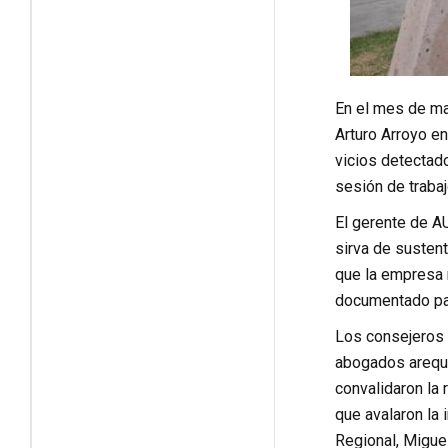
En el mes de ma
Arturo Arroyo en
vicios detectado
sesión de trabaj
El gerente de A
sirva de susten
que la empresa m
documentado para
Los consejeros r
abogados arequi
convalidaron la 
que avalaron la 
Regional, Miguel