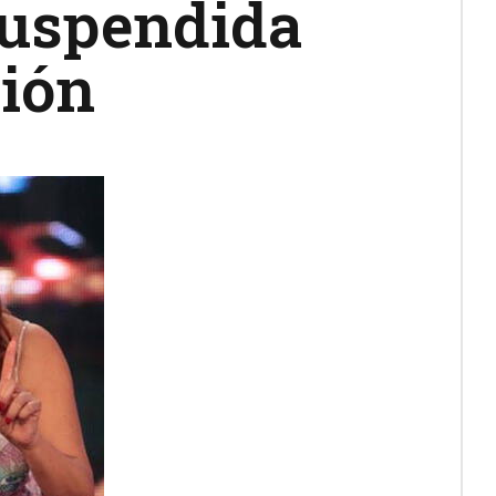
suspendida
ción