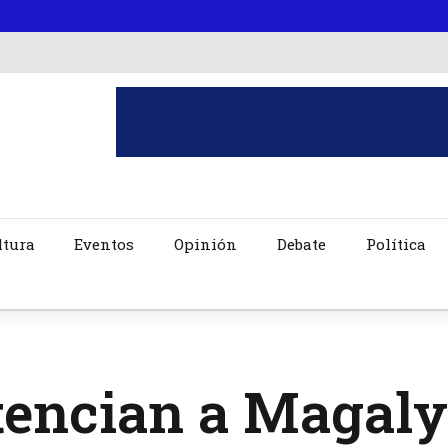
ltura
Eventos
Opinión
Debate
Política
tencian a Magaly