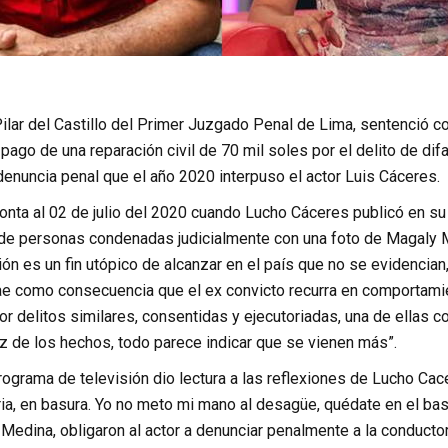
ilar del Castillo del Primer Juzgado Penal de Lima, sentenció co
pago de una reparación civil de 70 mil soles por el delito de di
enuncia penal que el año 2020 interpuso el actor Luis Cáceres.
onta al 02 de julio del 2020 cuando Lucho Cáceres publicó en su 
 de personas condenadas judicialmente con una foto de Magaly M
ión es un fin utópico de alcanzar en el país que no se evidencia
rae como consecuencia que el ex convicto recurra en comportamie
r delitos similares, consentidas y ejecutoriadas, una de ellas co
luz de los hechos, todo parece indicar que se vienen más”.
ograma de televisión dio lectura a las reflexiones de Lucho Cace
ia, en basura. Yo no meto mi mano al desagüe, quédate en el bas
edina, obligaron al actor a denunciar penalmente a la conductor