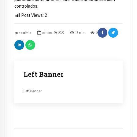
controlados.
Post Views:
2
pressadmin
octubre 29, 2022
13
min
2
Left Banner
Left Banner