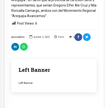
Arequipa”, en tanto que la provincia de La Unión tiene 2
representantes, que serían Gregorio Elfer Ale Cruz y Nila
Roncalla Camargo, ambos son del Movimiento Regional
“Arequipa Avancemos”.
Post Views:
6
pressadmin
octubre 3, 2022
4
min
6
Left Banner
Left Banner