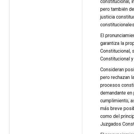
constitucional, 
pero también de
justicia constit
constitucionales
El pronunciamie
garantiza la pr
Constitucional, 
Constitucional y
Consideran posit
pero rechazan l
procesos constit
demandante en p
cumplimiento, a
más breve posibl
como del princi
Juzgados Consti