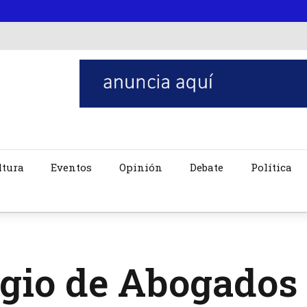
ltura
Eventos
Opinión
Debate
Política
egio de Abogado