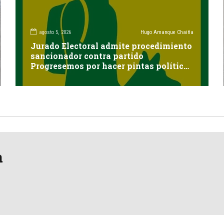
agosto 5, 2026
Hugo Amanque Chaiña
Jurado Electoral admite procedimiento
sancionador contra partido
Progresemos por hacer pintas políticas
sin autorización en Cayma
a