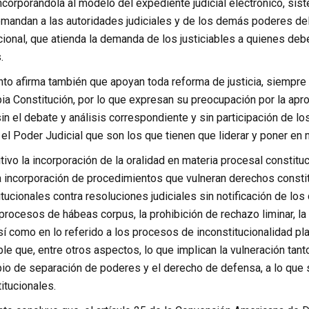
incorporándola al modelo del expediente judicial electrónico, si
mandan a las autoridades judiciales y de los demás poderes del
ucional, que atienda la demanda de los justiciables a quienes de
.
nto afirma también que apoyan toda reforma de justicia, siempre
opia Constitución, por lo que expresan su preocupación por la ap
sin el debate y análisis correspondiente y sin participación de lo
 el Poder Judicial que son los que tienen que liderar y poner en 
ivo la incorporación de la oralidad en materia procesal constituc
a incorporación de procedimientos que vulneran derechos constit
ucionales contra resoluciones judiciales sin notificación de los
rocesos de hábeas corpus, la prohibición de rechazo liminar, la
sí como en lo referido a los procesos de inconstitucionalidad pl
e que, entre otros aspectos, lo que implican la vulneración tant
pio de separación de poderes y el derecho de defensa, a lo que
tucionales.