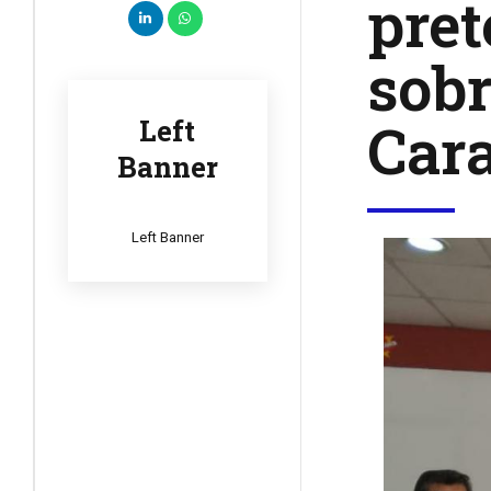
pret
sobr
Cara
Left
Banner
Left Banner