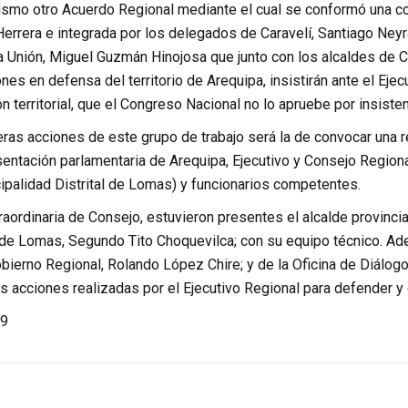
smo otro Acuerdo Regional mediante el cual se conformó una com
Herrera e integrada por los delegados de Caravelí, Santiago Ne
 Unión, Miguel Guzmán Hinojosa que junto con los alcaldes de Ca
nes en defensa del territorio de Arequipa, insistirán ante el Ej
 territorial, que el Congreso Nacional no lo apruebe por insisten
ras acciones de este grupo de trabajo será la de convocar una re
sentación parlamentaria de Arequipa, Ejecutivo y Consejo Regiona
ipalidad Distrital de Lomas) y funcionarios competentes.
raordinaria de Consejo, estuvieron presentes el alcalde provinci
al de Lomas, Segundo Tito Choquevilca; con su equipo técnico. A
Gobierno Regional, Rolando López Chire; y de la Oficina de Diálo
s acciones realizadas por el Ejecutivo Regional para defender y c
9