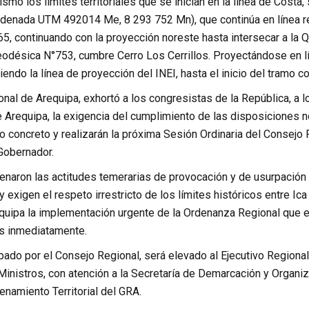
ismo los límites territoriales que se inician en la línea de Cos
rdenada UTM 492014 Me, 8 293 752 Mn), que continúa en línea rec
5, continuando con la proyección noreste hasta intersecar a la Q
eodésica N°753, cumbre Cerro Los Cerrillos. Proyectándose en lí
endo la línea de proyección del INEI, hasta el inicio del tramo
nal de Arequipa, exhortó a los congresistas de la República, a 
 Arequipa, la exigencia del cumplimiento de las disposiciones n
o concreto y realizarán la próxima Sesión Ordinaria del Consejo
 Gobernador.
aron las actitudes temerarias de provocación y de usurpación de
 exigen el respeto irrestricto de los límites históricos entre Ica 
quipa la implementación urgente de la Ordenanza Regional que e
s inmediatamente.
bado por el Consejo Regional, será elevado al Ejecutivo Regiona
inistros, con atención a la Secretaría de Demarcación y Organiza
namiento Territorial del GRA.