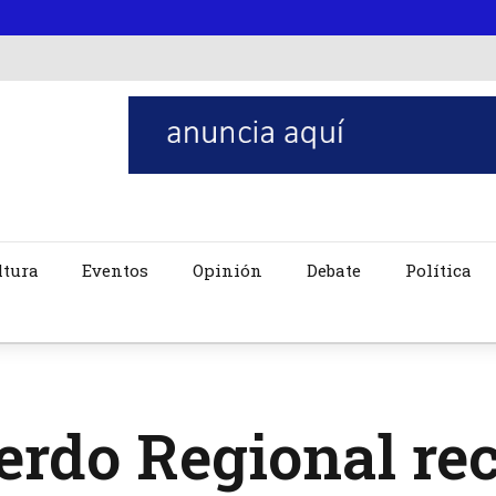
ltura
Eventos
Opinión
Debate
Política
erdo Regional re