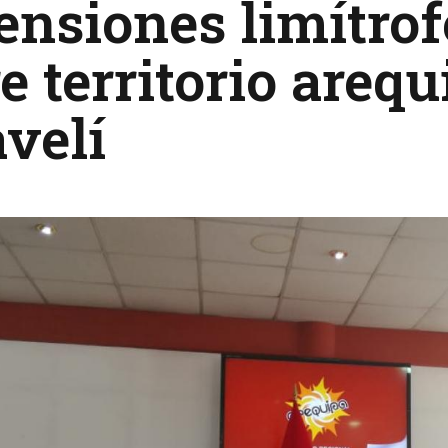
ensiones limítrof
e territorio areq
velí