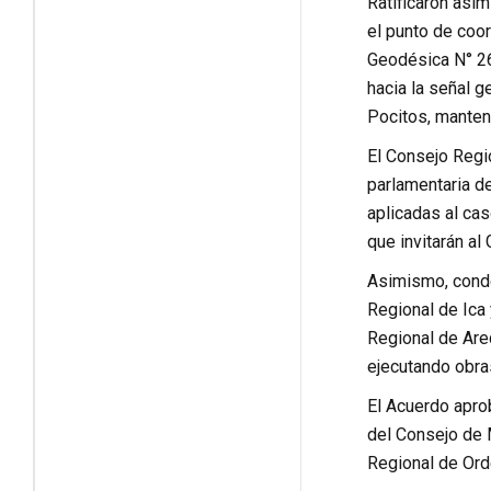
Ratificaron asim
el punto de coo
Geodésica N° 26
hacia la señal g
Pocitos, manteni
El Consejo Regio
parlamentaria de
aplicadas al cas
que invitarán al
Asimismo, conden
Regional de Ica y
Regional de Are
ejecutando obra
El Acuerdo apro
del Consejo de M
Regional de Orde